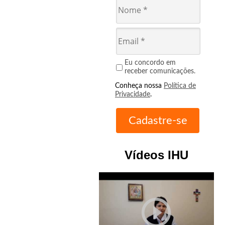
Eu concordo em
receber comunicações.
Conheça nossa
Política de
Privacidade
.
Vídeos IHU
play_circle_outline