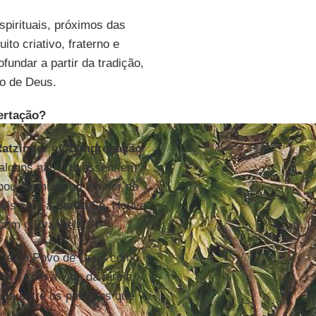
pirituais, próximos das
ito criativo, fraterno e
fundar a partir da tradição,
o de Deus.
ertação?
atzinger
na
Congregação
alguns não o tivessem em
hou-se muito no interior da
pois com a
Santa Sé
. Houve
 com o Evangelho.
a fé do Povo de Deus como
ja e com a vida da Igreja,
ca entre os pastores que