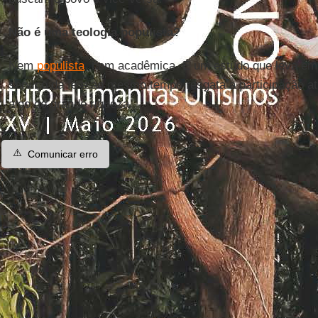
Não é uma teologia populista?
Nem
populista
, nem acadêmica. É um estudo que leva em 
serviço da fé e ao mesmo tempo resgata a participação at
algo de grande riqueza.
⚠️
Comunicar erro