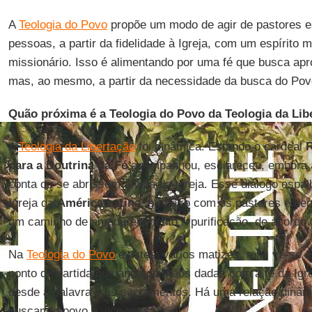
A
Teologia do Povo
propõe um modo de agir de pastores es
pessoas, a partir da fidelidade à Igreja, com um espírito mu
missionário. Isso é alimentando por uma fé que busca apro
mas, ao mesmo, a partir da necessidade da busca do Pov
Quão próxima é a Teologia do Povo da Teologia da Lib
A
Teologia da Libertação
foi dinâmica. Estando o cardeal
R
para a Doutrina da Fé
acompanhou, esclareceu, embora 
conta ou se abrissem à vida da Igreja. Esse diálogo espal
Igreja da
América Latina
, primeiro com os pastores e de
um caminho de amadurecimento e purificação, de acordo
Na
Teologia do Povo
existem vários matizes, mas vê-se 
ponto de partida que anda de mãos dadas com a fé da Igre
desde a palavra e os sacramentos. Há uma relação dinâmi
buscam o povo e vice-versa.