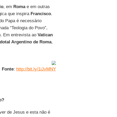
io
, em
Roma
e em outras
gica que inspira
Francisco
.
do Papa é necessário
ada “Teologia do Povo”,
u. Em entrevista ao
Vatican
dotal Argentino de Roma
,
Fonte
:
http://bit.ly/1iJvMNY
o?
ver de Jesus e esta não é