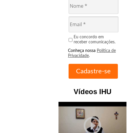
Eu concordo em
receber comunicações.
Conheça nossa
Política de
Privacidade
.
Vídeos IHU
play_circle_outline