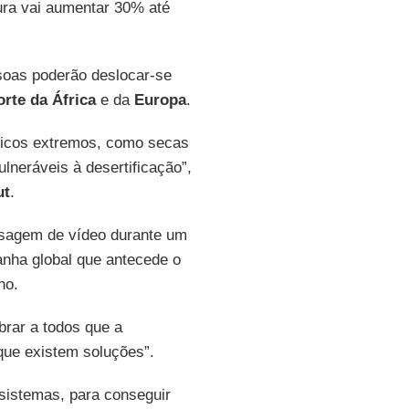
ura vai aumentar 30% até
soas poderão deslocar-se
orte da África
e da
Europa
.
icos extremos, como secas
neráveis à desertificação”,
ut
.
sagem de vídeo durante um
anha global que antecede o
ho.
brar a todos que a
que existem soluções”.
istemas, para conseguir