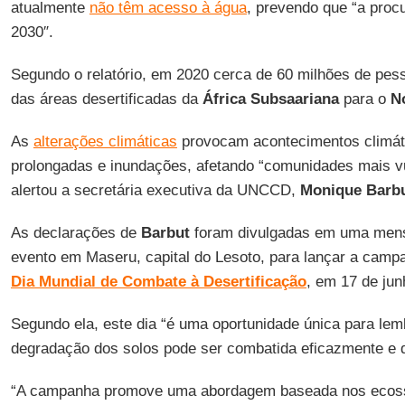
atualmente
não têm acesso à água
, prevendo que “a proc
2030″.
Segundo o relatório, em 2020 cerca de 60 milhões de pes
das áreas desertificadas da
África Subsaariana
para o
N
As
alterações climáticas
provocam acontecimentos climát
prolongadas e inundações, afetando “comunidades mais vul
alertou a secretária executiva da UNCCD,
Monique Barb
As declarações de
Barbut
foram divulgadas em uma men
evento em Maseru, capital do Lesoto, para lançar a camp
Dia Mundial de Combate à Desertificação
, em 17 de jun
Segundo ela, este dia “é uma oportunidade única para lem
degradação dos solos pode ser combatida eficazmente e 
“A campanha promove uma abordagem baseada nos ecoss