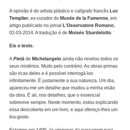
A opinião é do artista plástico e calígrafo francês
Luc
Templier
, ex-curador do
Musée de la Famenne
, em
artigo publicado no jornal
L'Osservatore Romano
,
02-03-2014. A tradução é de
Moisés Sbardelotto
.
Eis o texto.
A
Pietà
de
Michelangelo
ainda não revelou todos os
seus mistérios. Muito pelo contrário. As obras-primas
são ricas deles e é possível interrogá-los
infinitamente. É justamente a sua natureza. Um dia,
apareceu-me um detalhe que mudou a minha visão
da obra. É ali, nos detalhes, que o essencial
sobrevive sempre. Neste momento, estou explicando
essa descoberta em um livro, e aqui ofereço-lhes um
tira-gosto.
Estamos em 1499, às vésperas da passagem para