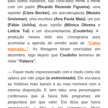
para outros trabalhos, são colocados frente a frente
com um padre
(Ricardo Rezende Figueira)
, uma
repórter
(Clara Becker)
, um psicoterapeuta
(Moisés
Groisman)
, uma escritora
(Ana Paula Maia)
, um juiz
(Fábio Uchôa)
, duas xamãs
(Mônica Oliveira
e
Letícia Tuí)
e um documentarista
(Coutinho)
. A
produção moveu todo seu cronograma para
acomodar a agenda do arredio autor de
“Cabra
marcado...”
. As filmagens foram concluídas em
dezembro, logo depois que
Coutinho
terminou de
rodar
“Palavra”
.
— Fiquei muito impressionado com o modo como ele
optava por não julgar
(o entrevistado)
. Ele escutava
as histórias mais banais e as mais horríveis com a
mesma disposição. E sem tabu: uma personagem
confessava que já havia feito programas; ele
perguntava por que valor. Ela dizia que havia