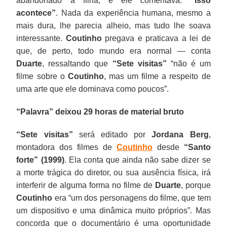
abandonado a filha, e ele comentava:
“Isso
acontece”
. Nada da experiência humana, mesmo a
mais dura, lhe parecia alheio, mas tudo lhe soava
interessante.
Coutinho
pregava e praticava a lei de
que, de perto, todo mundo era normal — conta
Duarte
, ressaltando que
“Sete visitas”
“não é um
filme sobre o
Coutinho
, mas um filme a respeito de
uma arte que ele dominava como poucos”.
“Palavra” deixou 29 horas de material bruto
“Sete visitas”
será editado por
Jordana Berg
,
montadora dos filmes de
Coutinho
desde
“Santo
forte” (1999)
. Ela conta que ainda não sabe dizer se
a morte trágica do diretor, ou sua ausência física, irá
interferir de alguma forma no filme de
Duarte
, porque
Coutinho
era “um dos personagens do filme, que tem
um dispositivo e uma dinâmica muito próprios”. Mas
concorda que o documentário é uma oportunidade