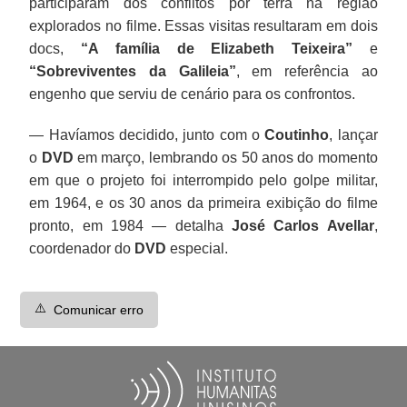
participaram dos conflitos por terra na região
explorados no filme. Essas visitas resultaram em dois
docs,
“A família de Elizabeth Teixeira”
e
“Sobreviventes da Galileia”
, em referência ao
engenho que serviu de cenário para os confrontos.
— Havíamos decidido, junto com o
Coutinho
, lançar
o
DVD
em março, lembrando os 50 anos do momento
em que o projeto foi interrompido pelo golpe militar,
em 1964, e os 30 anos da primeira exibição do filme
pronto, em 1984 — detalha
José Carlos Avellar
,
coordenador do
DVD
especial.
⚠️
Comunicar erro