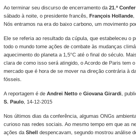
Ao terminar seu discurso de encerramento da
21.ª Confe
sábado à noite, o presidente francês,
François Hollande
,
Nós entramos na era do baixo carbono, um movimento pode
Ele se referia ao resultado da cúpula, que estabeleceu o 
todo o mundo tome ações de combate às mudanças climáti
aquecimento do planeta a 1,5°C até o final do século. Mai
clara de como isso será atingido, o Acordo de Paris tem o 
mercado que é hora de se mover na direção contrária à d
fósseis.
A reportagem é de
Andrei Netto
e
Giovana Girardi
, publ
S. Paulo
, 14-12-2015
Nos últimos dias da conferência, algumas ONGs ambiental
curioso nas redes sociais. Ao mesmo tempo em que as n
ações da
Shell
despencavam, segundo mostrou análise 