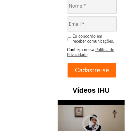
Eu concordo em
receber comunicações.
Conheça nossa
Política de
Privacidade
.
Vídeos IHU
play_circle_outline