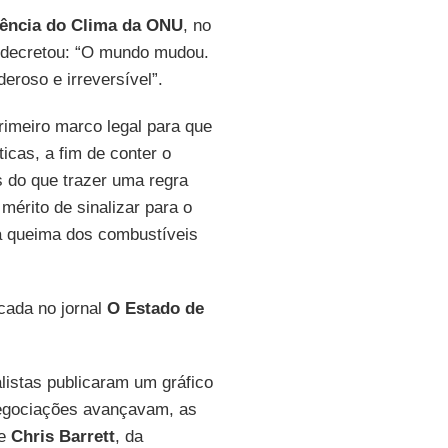
rência do Clima da ONU
, no
 decretou: “O mundo mudou.
roso e irreversível”.
primeiro marco legal para que
cas, a fim de conter o
s do que trazer uma regra
mérito de sinalizar para o
a queima dos combustíveis
icada no jornal
O Estado de
istas publicaram um gráfico
egociações avançavam, as
de
Chris Barrett
, da