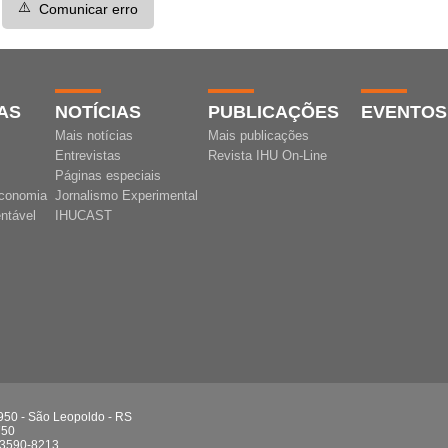
⚠️
Comunicar erro
AS
NOTÍCIAS
PUBLICAÇÕES
EVENTOS
Mais notícias
Mais publicações
Entrevistas
Revista IHU On-Line
Páginas especiais
conomia
Jornalismo Experimental
ntável
IHUCAST
 950 - São Leopoldo - RS
750
 3590-8213