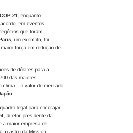
COP-21
, enquanto
o acordo, em eventos
negócios que foram
Paris
, um exemplo, foi
a maior força em redução de
hões de dólares para a
 700 das maiores
clima – o valor de mercado
Japão
.
uadro legal para encorajar
et
, diretor-presidente da
e a maior empresa de
oi o astro da Mission: