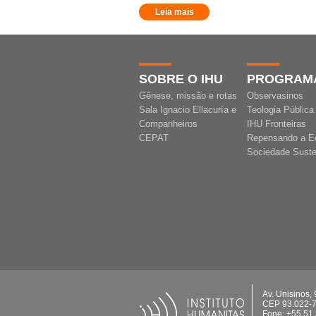
Leia mais
SOBRE O IHU
PROGRAM
Gênese, missão e rotas
Observasinos
Sala Ignacio Ellacuría e
Teologia Pública
Companheiros
IHU Fronteiras
CEPAT
Repensando a E
Sociedade Suste
Av. Unisinos,
CEP 93.022-
Fone: +55 51