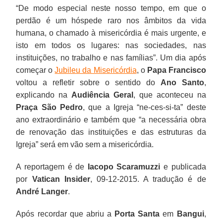
“De modo especial neste nosso tempo, em que o
perdão é um hóspede raro nos âmbitos da vida
humana, o chamado à misericórdia é mais urgente, e
isto em todos os lugares: nas sociedades, nas
instituições, no trabalho e nas famílias”. Um dia após
começar o
Jubileu da Misericórdia
, o
Papa Francisco
voltou a refletir sobre o sentido do
Ano Santo
,
explicando na
Audiência Geral
, que aconteceu na
Praça São Pedro
, que a Igreja “ne-ces-si-ta” deste
ano extraordinário e também que “a necessária obra
de renovação das instituições e das estruturas da
Igreja” será em vão sem a misericórdia.
A reportagem é de
Iacopo Scaramuzzi
e publicada
por
Vatican Insider
, 09-12-2015. A tradução é de
André Langer
.
Após recordar que abriu a
Porta Santa
em
Bangui
,