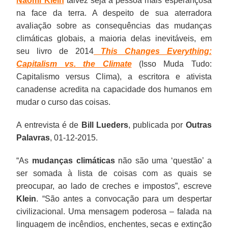
Naomi Klein
talvez seja a pessoa mais esperançosa
na face da terra. A despeito de sua aterradora
avaliação sobre as consequências das mudanças
climáticas globais, a maioria delas inevitáveis, em
seu livro de 2014
This Changes Everything:
Capitalism vs. the Climate
(Isso Muda Tudo:
Capitalismo versus Clima), a escritora e ativista
canadense acredita na capacidade dos humanos em
mudar o curso das coisas.
A entrevista é de
Bill Lueders
, publicada por
Outras
Palavras
, 01-12-2015.
“As
mudanças climáticas
não são uma ‘questão’ a
ser somada à lista de coisas com as quais se
preocupar, ao lado de creches e impostos”, escreve
Klein
. “São antes a convocação para um despertar
civilizacional. Uma mensagem poderosa – falada na
linguagem de incêndios, enchentes, secas e extinção