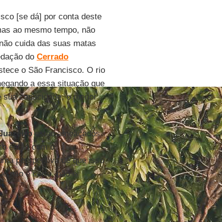
sco [se dá] por conta deste
 mas ao mesmo tempo, não
 não cuida das suas matas
redação do
Cerrado
stece o São Francisco. O rio
chegando a essa situação que
 sua capacidade, o menor
Juazeiro
estão ameaçados
co estão com o
ma perspectiva de que isso
ue não é certo, não é