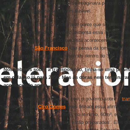
em muito menos tempo do que se imaginava porque o rio t
limites e o modelo não é universalizável.
Mesmo nessa situação crítica tem gente que só pensa em
Inclusive o governo. O governo alimenta essa imagem, ali
mede as consequências do que está acontecendo. Sempre
costas para o
São Francisco
. Ele pensa da tomada de águ
não enxerga o que está acontecendo dentro do São Franc
Nos debates sobre a transposição, tinha-se uma previs
em colapso lá para 2050. Mas as obras nem terminara
acontecendo agora…
Então, quando a gente debatia com o governo sobre a
tra
debatendo com
Ciro Gomes
, eles tinham essa afirmação
tomar do São Francisco – 26m³, no mínimo, 60m³, em médi
126m³ para os quais os canais estão preparados’. Eles diz