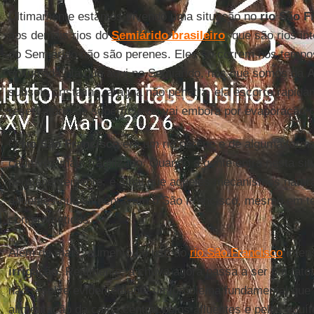
Ultimamente estamos vivendo uma situação no
rio São F
aos demais rios do
Semiárido brasileiro
, que são rios in
do Semiárido não são perenes. Eles só correm nos temp
enxurrada. Já que aqui no Semiárido, nós que somos da
subsolo cristalino, a água não penetra, ela escorre rapi
reservatório de superfície ou vai embora por evaporação
O
rio São Francisco
era um rio perene e de alguma forma
cada vez mais fragilizado. Quando a gente entra nesta si
permanentemente, é sinal que aqueles mecanismos natura
afluentes que alimentavam o São Francisco, mesmo em te
comprometidos.
Além do mais, aumentou o uso do
rio São Francisco
inten
irrigação
. Realmente, a chuva agora passa a ser um fato
não resolve evidentemente um problema fundamental que 
alimentação da calha central pelos afluentes e pelos aqu