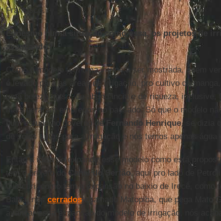
Francisco.
E mesmo numa situação como essa, os projetos de ir
avançando?
Como o modelo tem uma vitrine a ser mostrada, quem vem
é levado para as áreas de irrigação, pro cultivo da manga
uma beleza nisso, de abundância e de riqueza, inclusive, 
mais geraram empregos no passado. Só que o modelo não 
num estudo no governo de
Fernando Henrique
, se dizia
de solos aptos para a irrigação e nós temos apenas água
Então a ideia de expandir esse modelo como está propost
tem o projeto do
Canal do Sertão
, aqui pro lado de Petro
Ouricuri, como tem a expansão no baixio de Irecê, como 
Bahia, nos
cerrados
chamado Matopiba, que pega Mato G
avançar essa expansão do modelo de irrigação, nós ac