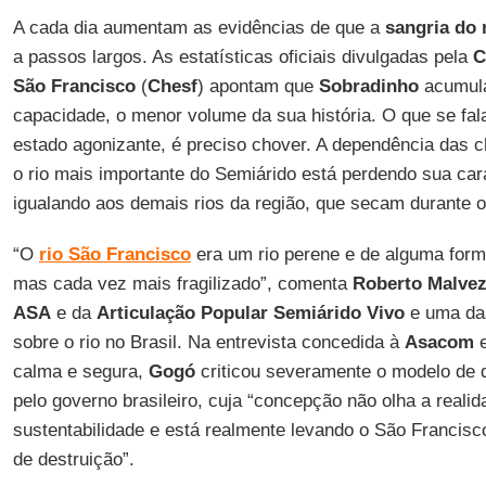
A cada dia aumentam as evidências de que a
sangria do 
a passos largos. As estatísticas oficiais divulgadas pela
C
São Francisco
(
Chesf
) apontam que
Sobradinho
acumula
capacidade, o menor volume da sua história. O que se fala 
estado agonizante, é preciso chover. A dependência das ch
o rio mais importante do Semiárido está perdendo sua car
igualando aos demais rios da região, que secam durante o
“O
rio São Francisco
era um rio perene e de alguma form
mas cada vez mais fragilizado”, comenta
Roberto Malvez
ASA
e da
Articulação Popular Semiárido Vivo
e uma das
sobre o rio no Brasil. Na entrevista concedida à
Asacom
e
calma e segura,
Gogó
criticou severamente o modelo de 
pelo governo brasileiro, cuja “concepção não olha a reali
sustentabilidade e está realmente levando o São Francis
de destruição”.