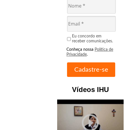
Eu concordo em
receber comunicações.
Conheça nossa
Política de
Privacidade
.
Vídeos IHU
play_circle_outline