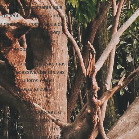
rancisco
praticamente igual
termitentes. Os nossos rios
os de chuvas com a água da
ASA
temos ciência do com o
damente ou para em algum
 ou por escoamento.
 ainda é um rio perene, mas
tuação recessiva das chuvas
is dos aquíferos e dos
mpo de seca, já estão
samente, sobretudo para a
r de amenização, mas ela
é degradação da bacia e de
íferos que abasteciam o São