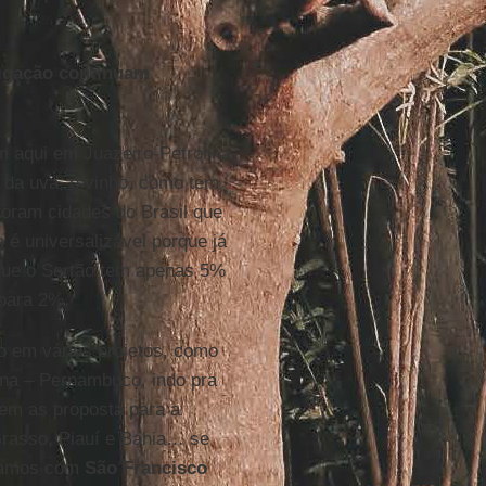
rigação continuam
 aqui em Juazeiro-Petrolina
, da uva, o vinho, como tem
foram cidades do Brasil que
é universalizável porque já
 que o Sertão tem apenas 5%
 para 2%.
o em vários projetos, como
lina – Pernambuco, indo pra
tem as proposta para a
rasso, Piauí e Bahia… se
abamos com
São Francisco