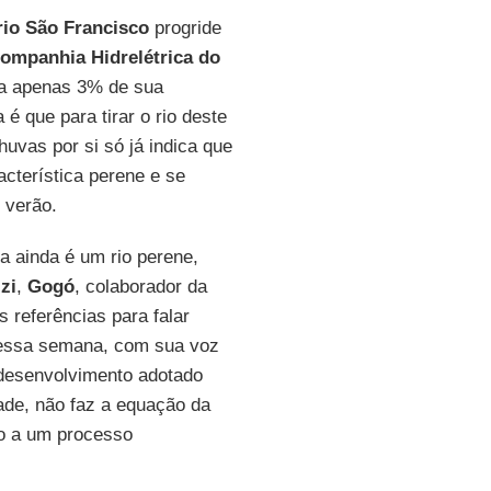
rio São Francisco
progride
ompanhia Hidrelétrica do
 apenas 3% de sua
é que para tirar o rio deste
uvas por si só já indica que
acterística perene e se
 verão.
a ainda é um rio perene,
zi
,
Gogó
, colaborador da
 referências para falar
ssa semana, com sua voz
desenvolvimento adotado
dade, não faz a equação da
co a um processo