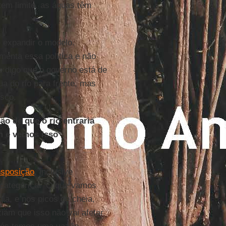
em limite, as águas têm
 expandir o modelo.
menta essa política e não
 digo que o governo está de
a do rio para frente, mas
isco.
ão de que o rio entraria
m e vemos isso
nsposição
, inclusive
 categórica: ‘O que vamos
a, e nos picos de cheia,
iam que isso não vai afetar