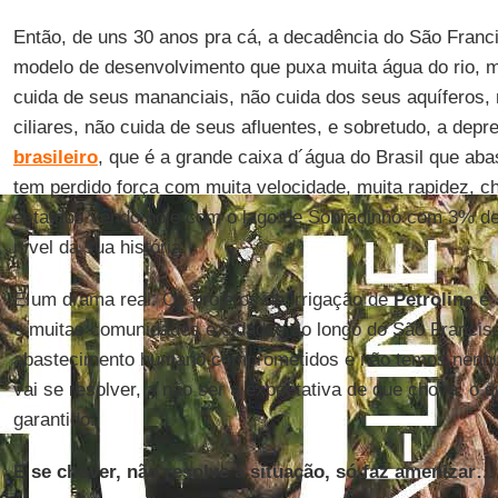
Então, de uns 30 anos pra cá, a decadência do São Franci
modelo de desenvolvimento que puxa muita água do rio,
cuida de seus mananciais, não cuida dos seus aquíferos,
ciliares, não cuida de seus afluentes, e sobretudo, a dep
brasileiro
, que é a grande caixa d´água do Brasil que aba
tem perdido força com muita velocidade, muita rapidez, 
estamos vendo hoje com o lago de Sobradinho com 3% de
nível da sua história.
É um drama real. Os projetos de irrigação de
Petrolina
e
e muitas comunidades e cidades ao longo do São Francis
abastecimento humano comprometidos e não temos nenhu
vai se resolver, a não ser a expectativa de que chova, o q
garantido.
E se chover, não resolve a situação, só faz amenizar…