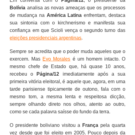
Em conversa com o
Página/12
, o presidente da
Bolívia
analisa as novas ameaças que os processos
de mudança na
América Latina
enfrentam, destaca
sua sintonia com o kirchnerismo e manifesta sua
confiança em que Scioli vença o segundo turno das
eleições presidenciais argentinas
.
Sempre se acredita que o poder muda aqueles que o
exercem. Mas
Evo Morales
é um homem intacto. O
mesmo chefe de Estado que, há quase 10 anos,
recebeu o
Página/12
imediatamente após a sua
primeira vitória eleitoral, é aquele que, agora, em uma
tarde parisiense tipicamente de outono, fala com o
mesmo tom, a mesma lenta e respeitosa dicção,
sempre olhando direto nos olhos, atento ao outro,
como se cada palavra saísse do fundo da terra.
O presidente boliviano visitou a
França
pela quarta
vez desde que foi eleito em 2005. Pouco depois da