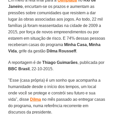
Em meio à reta final para a
Olimpíada
no
Rio de
Janeiro
, encurtam-se os prazos e aumentam as
pressões sobre comunidades que resistem a dar
lugar às obras associadas aos jogos. Ao todo, 22 mil
famílias já foram reassentadas na cidade de 2009 a
2015, por força de novos empreendimentos ou por
estarem em situação de risco. E 74% dessas pessoas
receberam casas do programa
Minha Casa, Minha
Vida
, grife da gestão
Dilma Rousseff
.
A reportagem é de
Thiago Guimarães
, publicada por
BBC Brasil
, 22-10-2015.
"Esse (casa própria) é um sonho que acompanha a
humanidade desde o início dos tempos, um local
onde você se protege e constrói seu futuro e sua
vida", disse
Dilma
no mês passado ao entregar casas
do programa, numa referência recorrente em
discursos da presidente.