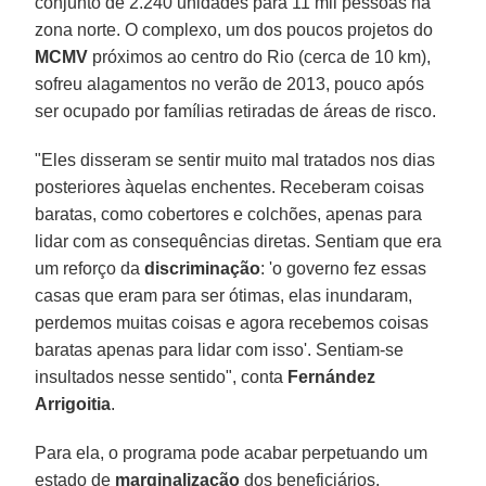
conjunto de 2.240 unidades para 11 mil pessoas na
zona norte. O complexo, um dos poucos projetos do
MCMV
próximos ao centro do Rio (cerca de 10 km),
sofreu alagamentos no verão de 2013, pouco após
ser ocupado por famílias retiradas de áreas de risco.
"Eles disseram se sentir muito mal tratados nos dias
posteriores àquelas enchentes. Receberam coisas
baratas, como cobertores e colchões, apenas para
lidar com as consequências diretas. Sentiam que era
um reforço da
discriminação
: 'o governo fez essas
casas que eram para ser ótimas, elas inundaram,
perdemos muitas coisas e agora recebemos coisas
baratas apenas para lidar com isso'. Sentiam-se
insultados nesse sentido", conta
Fernández
Arrigoitia
.
Para ela, o programa pode acabar perpetuando um
estado de
marginalização
dos beneficiários.