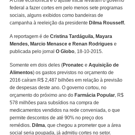
A crise econômica e o ajuste fiscal levaram o governo
federal a fazer cortes em pelo menos sete programas
sociais, alguns exibidos como bandeiras de
campanha à reeleição da presidente
Dilma Rousseff.
A reportagem é de
Cristina Tardáguila, Mayara
Mendes, Marcio Menasce e Renan Rodrigues
e
publicada pelo jornal
O Globo
, 18-10-2015.
Somente em dois deles (
Pronatec
e
Aquisição de
Alimentos
) os gastos previstos no orçamento de
2016 caíram R$ 2,487 bilhões em relação à previsão
de despesas deste ano. O governo cortou, no
orçamento do próximo ano do
Farmácia Popular
, R$
578 milhões para subsídios na compra de
medicamentos vendidos na rede conveniada, o que
permite descontos de até 90% no preço dos
remédios.
Dilma
, que chegou a prometer que a área
social seria poupada, já admitiu cortes no setor.