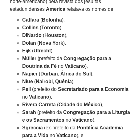
norte-americano) pela revista dos jesuítas
estadunidenses
America
relatava os nomes de:
Caffara
(
Bolonha
),
Collins
(
Toronto
),
DiNardo
(
Houston
),
Dolan
(
Nova York
),
Eijk
(
Utrecht
),
Müller
(prefeito da
Congregação para a
Doutrina da Fé
no
Vaticano
),
Napier
(
Durban
,
África do Sul
),
Niue
(
Nairobi
,
Quênia
),
Pell
(prefeito do
Secretariado para a Economia
no
Vaticano
),
Rivera
Carreta
(
Cidade do México
),
Sarah
(prefeito da
Congregação para a Liturgia
e os Sacramentos
no
Vaticano
),
Sgreccia
(ex-prefeito da
Pontifícia Academia
para a Vida
no
Vaticano
), e