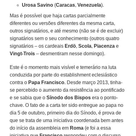
Urosa
Savino
(
Caracas
,
Venezuela
).
Mas é possível que haja cartas parcialmente
diferentes ou versões diferentes da mesma carta,
outros signatários, e até mesmo (não se é de excluir)
signatários sem o seu conhecimento (outros quatro
signatários – os cardeais
Erdö
,
Scola
,
Piacenza
e
Vingt-Trois
– desmentiram nesse domingo).
Este é o momento mais visível e temerário na luta
conduzida por parte do establishment eclesiástico
contra o
Papa Francisco
. Desde março 2013, tinha-
se percebido o aumento da resistência ao pontificado
e se sabia que o
Sínodo dos Bispos
era o ponto-
chave. O fato de a carta ter sido entregue ao papa no
dia 5 de outubro, primeiro dia do Sínodo, é prova de
que se trata de uma iniciativa coordenada bem antes
do início da assembleia em
Roma
(e foi a essa
iniciativa que
Francisco
respondeu com o discurso