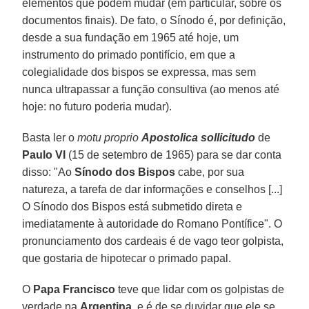
elementos que podem mudar (em particular, sobre os
documentos finais). De fato, o Sínodo é, por definição,
desde a sua fundação em 1965 até hoje, um
instrumento do primado pontifício, em que a
colegialidade dos bispos se expressa, mas sem
nunca ultrapassar a função consultiva (ao menos até
hoje: no futuro poderia mudar).
Basta ler o
motu proprio
Apostolica sollicitudo
de
Paulo VI
(15 de setembro de 1965) para se dar conta
disso: "Ao
Sínodo dos Bispos
cabe, por sua
natureza, a tarefa de dar informações e conselhos [...]
O Sínodo dos Bispos está submetido direta e
imediatamente à autoridade do Romano Pontífice". O
pronunciamento dos cardeais é de vago teor golpista,
que gostaria de hipotecar o primado papal.
O
Papa Francisco
teve que lidar com os golpistas de
verdade na
Argentina
, e é de se duvidar que ele se