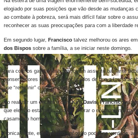
Na esteira de uma viagem enormemente bem-sucedida, 
elogiado por suas posições que vão desde as mudanças cl
ao combate à pobreza, será mais difícil falar sobre o ass
reconhecer as suas preocupações para com a liberdade re
Em segundo lugar,
Francisco
talvez melhorou os ares em
dos Bispos
sobre a família, a se iniciar neste domingo.
Na edição do ano passado, a questão sobre o quão acolhed
para com os gays e lésbicas foi um assunto bastante deba
conservadores estavam preocupados de que a Igreja acaba
que “redefinir” o matrimônio.
Ao realizar um encontro com
Kim Davis
,
Francisco
asseg
que ele não está pensando em alterar o ensinamento da Ig
casamento homoafetivo.
Ironicamente, este mesmo encontro pode, na verdade, au