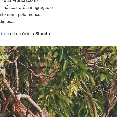
em que
Francisco
foi
imáticas até a imigração e
unto sem, pelo menos,
ligiosa.
 torno do próximo
Sínodo
ora a Igreja deveria ser
tido, em parte porque os
ria se rebaixando, ao ter
urou aos conservadores
reja no tocante ao
mentar as chances de o