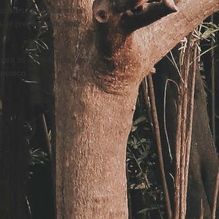
uma escola no bairro de
m de preocupação pela
 para os outros, mas, em
ancisco
.