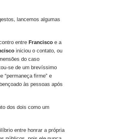
 gestos, lancemos algumas
contro entre
Francisco
e a
ncisco
iniciou o contato, ou
imensões do caso
atou-se de um brevíssimo
ue “permaneça firme” e
 abençoado às pessoas após
nto dos dois como um
líbrio entre honrar a própria
s públicos, pois ele nunca