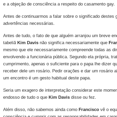
e a objeção de consciência a respeito do casamento gay.
Antes de continuarmos a falar sobre o significado destes
advertências necessárias.
Antes de tudo, o fato de que alguém arranjou um breve en
tabeliã
Kim Davis
não significa necessariamente que
Fra
mesmo que ele necessariamente compreende todas as d
envolvendo a funcionária pública. Segundo ela própria, tr
cumprimento, apenas o suficiente para o papa lhe dizer q
receber dele um rosário. Pedir orações e dar um rosário
um encontro é um gesto habitual deste papa.
Seria um exagero de interpretação considerar este mome
endosso de tudo o que
Kim Davis
disse ou fez.
Além disso, não sabemos ainda como
Francisco
vê o equi
consciência e cumprir com as responsabilidades em cargo