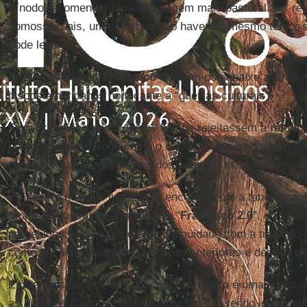
Sínodo recomendar uma abordagem mais pastoral aos re
homossexuais, uma vez que não haverá o mesmo temor so
pode levar.
Em terceiro lugar,
Francisco
também pôs abaixo as impr
bispos americanos no tocante a “guerras culturais”.
Sim,
Francisco
pediu que os bispos rejeitassem a retórica 
abraçassem o diálogo como o método. Mas isso não implic
conteúdo das preocupações dos prelados esteja equivoca
Em quarto e último lugar, este encontro com a tabeliã co
representou a estreia pública do “
Francisco 2.0
”, ou seja
percebido como estando em continuidade com a tradição e
como em solidariedade com papas anteriores e demais bi
Em termos puramente políticos,
Francisco
é uma figura q
as divisões habituais de esquerda/direita, sendo igualmen