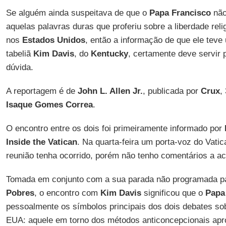
Se alguém ainda suspeitava de que o
Papa Francisco
não
aquelas palavras duras que proferiu sobre a liberdade re
nos
Estados Unidos
, então a informação de que ele tev
tabeliã
Kim Davis
, do
Kentucky
, certamente deve servir 
dúvida.
A reportagem é de
John L. Allen Jr.
, publicada por
Crux
,
Isaque Gomes Correa
.
O encontro entre os dois foi primeiramente informado por
Inside the Vatican
. Na quarta-feira um porta-voz do Vati
reunião tenha ocorrido, porém não tenho comentários a ac
Tomada em conjunto com a sua parada não programada p
Pobres
, o encontro com
Kim Davis
significou que o
Papa
pessoalmente os símbolos principais dos dois debates sob
EUA: aquele em torno dos métodos anticoncepcionais ap