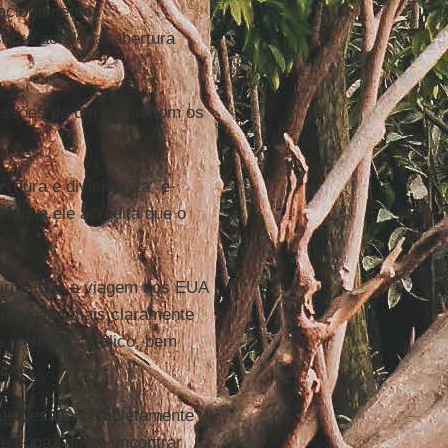
lacionamentos
bre aonde tal abertura
essões de um racha com os
“dura e divisionista” e
a que ele acredita que o
do.
nfirma que a viagem aos EUA
: um papa mais claramente
 o ensino católico, bem
spos.
ue desafia completamente
te capaz de se encontrar