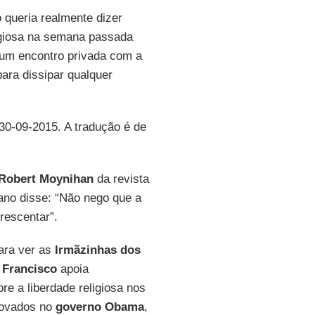
 queria realmente dizer
ligiosa na semana passada
e um encontro privada com a
para dissipar qualquer
 30-09-2015. A tradução é de
Robert Moynihan
da revista
cano disse: “Não nego que a
rescentar”.
ara ver as
Irmãzinhas dos
 Francisco
apoia
re a liberdade religiosa nos
rovados no
governo Obama
,