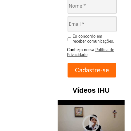
Eu concordo em
receber comunicações.
Conheça nossa
Política de
Privacidade
.
Vídeos IHU
play_circle_outline