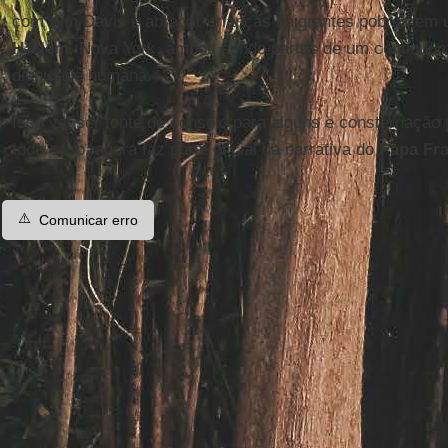
com Kim Davis e abraçar crianças imigrantes pobres em 
Harlem
, Nova York, ambos sendo partes de um continuu
dignidade humana.
Isso vai ser fonte de consolo para alguns e consternação
todo caso, agora faz parte oficial da narrativa do
Papa Fr
⚠️
Comunicar erro