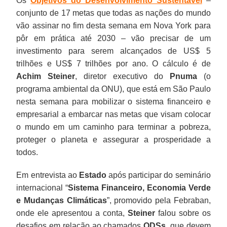
Os
Objetivos do Desenvolvimento Sustentável
–
conjunto de 17 metas que todas as nações do mundo
vão assinar no fim desta semana em Nova York para
pôr em prática até 2030 – vão precisar de um
investimento para serem alcançados de US$ 5
trilhões e US$ 7 trilhões por ano. O cálculo é de
Achim Steiner
, diretor executivo do
Pnuma
(o
programa ambiental da ONU), que está em São Paulo
nesta semana para mobilizar o sistema financeiro e
empresarial a embarcar nas metas que visam colocar
o mundo em um caminho para terminar a pobreza,
proteger o planeta e assegurar a prosperidade a
todos.
Em entrevista ao
Estado
após participar do seminário
internacional “
Sistema Financeiro, Economia Verde
e Mudanças Climáticas
”, promovido pela Febraban,
onde ele apresentou a conta,
Steiner
falou sobre os
desafios em relação ao chamados
ODSs
, que devem