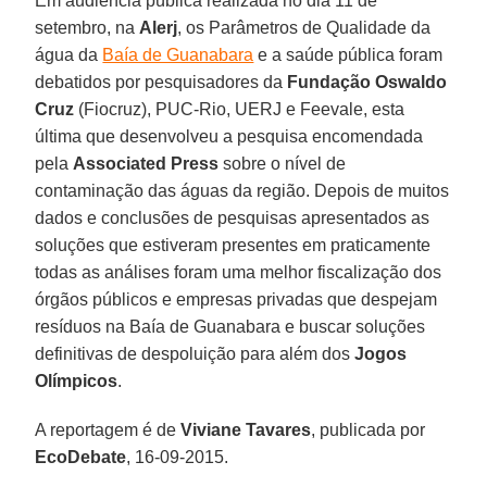
Em audiência pública realizada no dia 11 de
setembro, na
Alerj
, os Parâmetros de Qualidade da
água da
Baía de Guanabara
e a saúde pública foram
debatidos por pesquisadores da
Fundação Oswaldo
Cruz
(Fiocruz), PUC-Rio, UERJ e Feevale, esta
última que desenvolveu a pesquisa encomendada
pela
Associated Press
sobre o nível de
contaminação das águas da região. Depois de muitos
dados e conclusões de pesquisas apresentados as
soluções que estiveram presentes em praticamente
todas as análises foram uma melhor fiscalização dos
órgãos públicos e empresas privadas que despejam
resíduos na Baía de Guanabara e buscar soluções
definitivas de despoluição para além dos
Jogos
Olímpicos
.
A reportagem é de
Viviane Tavares
, publicada por
EcoDebate
, 16-09-2015.