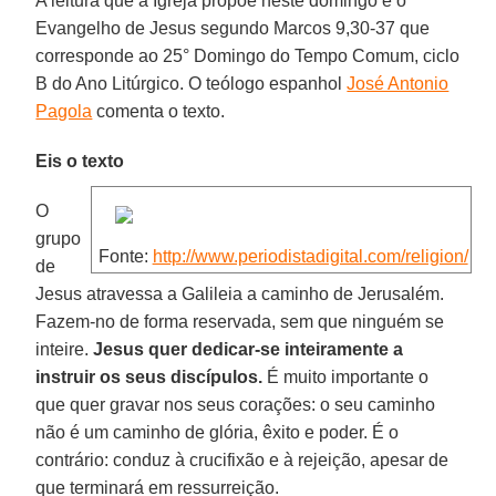
A leitura que a Igreja propõe neste domingo é o
Evangelho de Jesus segundo Marcos 9,30-37 que
corresponde ao 25° Domingo do Tempo Comum, ciclo
B do Ano Litúrgico. O teólogo espanhol
José Antonio
Pagola
comenta o texto.
Eis o texto
O
grupo
Fonte:
http://www.periodistadigital.com/religion/
de
Jesus atravessa a Galileia a caminho de Jerusalém.
Fazem-no de forma reservada, sem que ninguém se
inteire.
Jesus quer dedicar-se inteiramente a
instruir os seus discípulos.
É muito importante o
que quer gravar nos seus corações: o seu caminho
não é um caminho de glória, êxito e poder. É o
contrário: conduz à crucifixão e à rejeição, apesar de
que terminará em ressurreição.