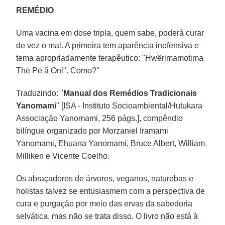
REMÉDIO
Uma vacina em dose tripla, quem sabe, poderá curar
de vez o mal. A primeira tem aparência inofensiva e
tema apropriadamente terapêutico: "Hwërimamotima
Thë Pë ã Oni". Como?"
Traduzindo: "
Manual dos Remédios Tradicionais
Yanomami
" [ISA - Instituto Socioambiental/Hutukara
Associação Yanomami, 256 págs.], compêndio
bilíngue organizado por Morzaniel Iramami
Yanomami, Ehuana Yanomami, Bruce Albert, William
Milliken e Vicente Coelho.
Os abraçadores de árvores, veganos, naturebas e
holistas talvez se entusiasmem com a perspectiva de
cura e purgação por meio das ervas da sabedoria
selvática, mas não se trata disso. O livro não está à