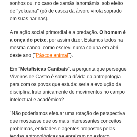
sonhos ou, no caso de xamãs ianomâmis, sob efeito
de "yekuana" (pó de casca da árvore virola soprado
em suas narinas).
A relação social primordial é a predação.
O homem é
a onça do peixe,
por assim dizer. Estamos todos na
mesma canoa, como escrevi numa coluna em abril
deste ano ("
Páscoa animal
").
Em "
Metafísicas Canibais
", a pergunta que persegue
Viveiros de Castro é sobre a dívida da antropologia
para com os povos que estuda: seria a evolução da
disciplina fruto unicamente de movimentos no campo
intelectual e acadêmico?
"Não poderíamos efetuar uma rotação de perspectiva
que mostrasse que os mais interessantes conceitos,
problemas, entidades e agentes propostos pelas
teorias antropológicas se enraízam no esforço