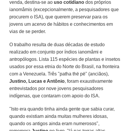
venda, destina-se ao
uso cotidiano
dos próprios
ianomâmis (excepcionalmente, a pesquisadores que
procurem o ISA), que querem preservar para os
jovens um acervo de hábitos e conhecimentos em
vias de se perder.
O trabalho resulta de duas décadas de estudo
realizado em conjunto por índios ianomâmi e
antropólogos. Lista 115 espécies de plantas e insetos
usados por essa etnia do Norte do Brasil, na fronteira
com a Venezuela. Três "patha thë pë" (anciãos),
Justino, Lucas e Antônio
, foram exaustivamente
entrevistados por nove jovens pesquisadores
indígenas, que contaram com apoio do ISA.
"Isto era quando tinha ainda gente que sabia curar,
quando existiam ainda muitas mulheres idosas,
quando os antigos ainda eram numerosos",
rememora
Justino
no livro, "lá nas terras altas,