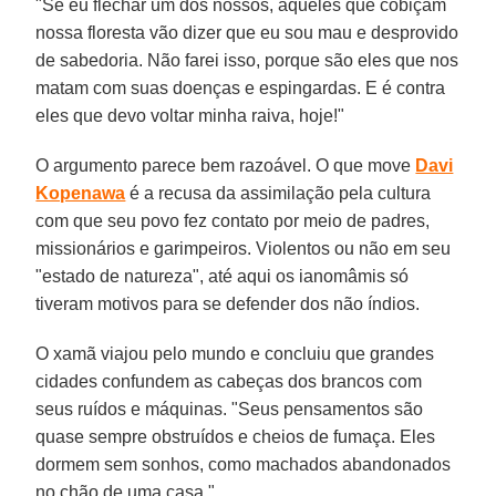
"Se eu flechar um dos nossos, aqueles que cobiçam
nossa floresta vão dizer que eu sou mau e desprovido
de sabedoria. Não farei isso, porque são eles que nos
matam com suas doenças e espingardas. E é contra
eles que devo voltar minha raiva, hoje!"
O argumento parece bem razoável. O que move
Davi
Kopenawa
é a recusa da assimilação pela cultura
com que seu povo fez contato por meio de padres,
missionários e garimpeiros. Violentos ou não em seu
"estado de natureza", até aqui os ianomâmis só
tiveram motivos para se defender dos não índios.
O xamã viajou pelo mundo e concluiu que grandes
cidades confundem as cabeças dos brancos com
seus ruídos e máquinas. "Seus pensamentos são
quase sempre obstruídos e cheios de fumaça. Eles
dormem sem sonhos, como machados abandonados
no chão de uma casa."