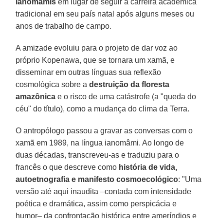
ianomâmis
em lugar de seguir a carreira acadêmica
tradicional em seu país natal após alguns meses ou
anos de trabalho de campo.
A amizade evoluiu para o projeto de dar voz ao
próprio Kopenawa, que se tornara um xamã, e
disseminar em outras línguas sua reflexão
cosmológica sobre a
destruição da floresta
amazônica
e o risco de uma catástrofe (a "queda do
céu" do título), como a mudança do clima da Terra.
O antropólogo passou a gravar as conversas com o
xamã em 1989, na língua ianomâmi. Ao longo de
duas décadas, transcreveu-as e traduziu para o
francês o que descreve como
história de vida,
autoetnografia e manifesto cosmoecológico
: "Uma
versão até aqui inaudita –contada com intensidade
poética e dramática, assim como perspicácia e
humor– da confrontação histórica entre ameríndios e