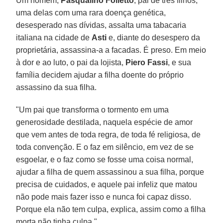
Um homem,
Pasqualino Folletto
, pai de três filhos,
uma delas com uma rara doença genética,
desesperado nas dívidas, assalta uma tabacaria
italiana na cidade de
Asti
e, diante do desespero da
proprietária, assassina-a a facadas. É preso. Em meio
à dor e ao luto, o pai da lojista,
Piero Fassi
, e sua
família decidem ajudar a filha doente do próprio
assassino da sua filha.
"Um pai que transforma o tormento em uma
generosidade destilada, naquela espécie de amor
que vem antes de toda regra, de toda fé religiosa, de
toda convenção. E o faz em silêncio, em vez de se
esgoelar, e o faz como se fosse uma coisa normal,
ajudar a filha de quem assassinou a sua filha, porque
precisa de cuidados, e aquele pai infeliz que matou
não pode mais fazer isso e nunca foi capaz disso.
Porque ela não tem culpa, explica, assim como a filha
morta não tinha culpa."