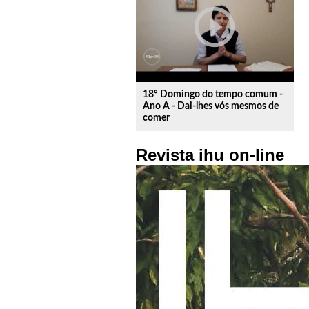
play_circle_outline
18º Domingo do tempo comum -
Ano A - Dai-lhes vós mesmos de
comer
Revista ihu on-line