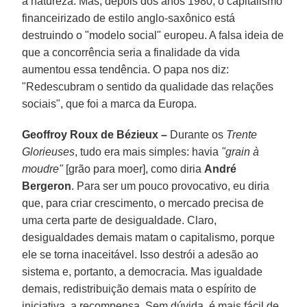
à natureza. Mas, depois dos anos 1980, o capitalismo
financeirizado de estilo anglo-saxônico está
destruindo o "modelo social" europeu. A falsa ideia de
que a concorrência seria a finalidade da vida
aumentou essa tendência. O papa nos diz:
"Redescubram o sentido da qualidade das relações
sociais", que foi a marca da Europa.
Geoffroy Roux de Bézieux –
Durante os
Trente
Glorieuses
, tudo era mais simples: havia
"grain à
moudre"
[grão para moer], como diria
André
Bergeron
. Para ser um pouco provocativo, eu diria
que, para criar crescimento, o mercado precisa de
uma certa parte de desigualdade. Claro,
desigualdades demais matam o capitalismo, porque
ele se torna inaceitável. Isso destrói a adesão ao
sistema e, portanto, a democracia. Mas igualdade
demais, redistribuição demais mata o espírito de
iniciativa, a recompensa. Sem dúvida, é mais fácil de