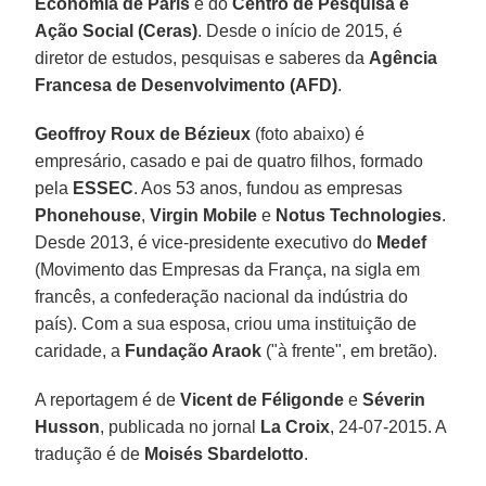
Economia de Paris
e do
Centro de Pesquisa e
Ação Social (Ceras)
. Desde o início de 2015, é
diretor de estudos, pesquisas e saberes da
Agência
Francesa de Desenvolvimento (AFD)
.
Geoffroy Roux de Bézieux
(foto abaixo) é
empresário, casado e pai de quatro filhos, formado
pela
ESSEC
. Aos 53 anos, fundou as empresas
Phonehouse
,
Virgin Mobile
e
Notus Technologies
.
Desde 2013, é vice-presidente executivo do
Medef
(Movimento das Empresas da França, na sigla em
francês, a confederação nacional da indústria do
país). Com a sua esposa, criou uma instituição de
caridade, a
Fundação Araok
("à frente", em bretão).
A reportagem é de
Vicent de Féligonde
e
Séverin
Husson
, publicada no jornal
La Croix
, 24-07-2015. A
tradução é de
Moisés Sbardelotto
.