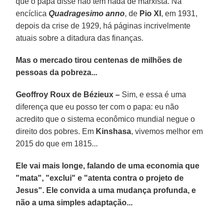
que o papa disse não tem nada de marxista. Na
encíclica
Quadragesimo anno
, de
Pio XI
, em 1931,
depois da crise de 1929, há páginas incrivelmente
atuais sobre a ditadura das finanças.
Mas o mercado tirou centenas de milhões de
pessoas da pobreza...
Geoffroy Roux de Bézieux –
Sim, e essa é uma
diferença que eu posso ter com o papa: eu não
acredito que o sistema econômico mundial negue o
direito dos pobres. Em
Kinshasa
, vivemos melhor em
2015 do que em 1815...
Ele vai mais longe, falando de uma economia que
"mata", "exclui" e "atenta contra o projeto de
Jesus". Ele convida a uma mudança profunda, e
não a uma simples adaptação...