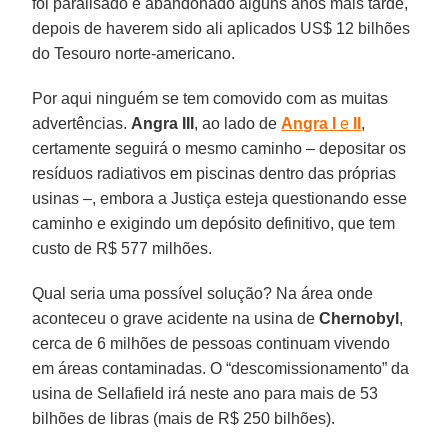
foi paralisado e abandonado alguns anos mais tarde,
depois de haverem sido ali aplicados US$ 12 bilhões
do Tesouro norte-americano.
Por aqui ninguém se tem comovido com as muitas
advertências.
Angra III
, ao lado de
Angra I
e
II
,
certamente seguirá o mesmo caminho – depositar os
resíduos radiativos em piscinas dentro das próprias
usinas –, embora a Justiça esteja questionando esse
caminho e exigindo um depósito definitivo, que tem
custo de R$ 577 milhões.
Qual seria uma possível solução? Na área onde
aconteceu o grave acidente na usina de
Chernobyl
,
cerca de 6 milhões de pessoas continuam vivendo
em áreas contaminadas. O “descomissionamento” da
usina de Sellafield irá neste ano para mais de 53
bilhões de libras (mais de R$ 250 bilhões).