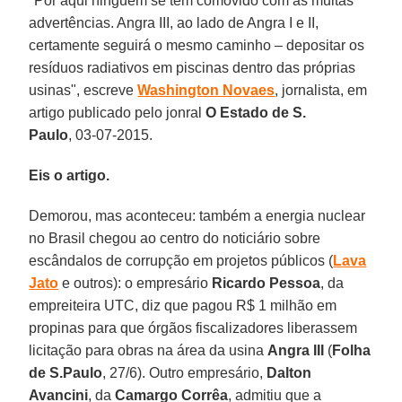
"Por aqui ninguém se tem comovido com as muitas
advertências. Angra III, ao lado de Angra I e II,
certamente seguirá o mesmo caminho – depositar os
resíduos radiativos em piscinas dentro das próprias
usinas", escreve
Washington Novaes
, jornalista, em
artigo publicado pelo jonral
O Estado de S.
Paulo
, 03-07-2015.
Eis o artigo.
Demorou, mas aconteceu: também a energia nuclear
no Brasil chegou ao centro do noticiário sobre
escândalos de corrupção em projetos públicos (
Lava
Jato
e outros): o empresário
Ricardo Pessoa
, da
empreiteira UTC, diz que pagou R$ 1 milhão em
propinas para que órgãos fiscalizadores liberassem
licitação para obras na área da usina
Angra III
(
Folha
de S.Paulo
, 27/6). Outro empresário,
Dalton
Avancini
, da
Camargo Corrêa
, admitiu que a