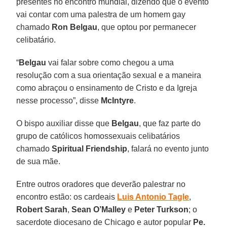
presentes no encontro mundial, dizendo que o evento
vai contar com uma palestra de um homem gay
chamado
Ron Belgau
, que optou por permanecer
celibatário.
“
Belgau
vai falar sobre como chegou a uma
resolução com a sua orientação sexual e a maneira
como abraçou o ensinamento de Cristo e da Igreja
nesse processo”, disse
McIntyre
.
O bispo auxiliar disse que
Belgau
, que faz parte do
grupo de católicos homossexuais celibatários
chamado
Spiritual Friendship
, falará no evento junto
de sua mãe.
Entre outros oradores que deverão palestrar no
encontro estão: os cardeais
Luis Antonio Tagle
,
Robert Sarah
,
Sean O’Malley
e
Peter Turkson
; o
sacerdote diocesano de Chicago e autor popular
Pe.