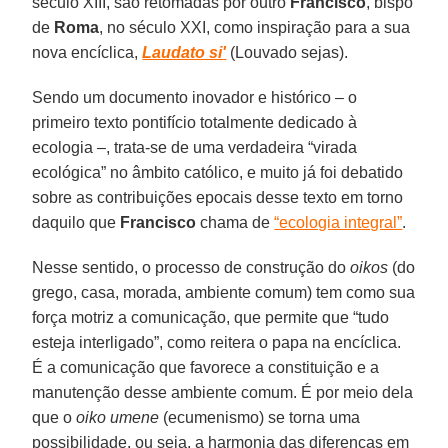
século XIII, são retomadas por outro
Francisco
, bispo
de
Roma
, no século XXI, como inspiração para a sua
nova encíclica,
Laudato si'
(Louvado sejas).
Sendo um documento inovador e histórico – o
primeiro texto pontifício totalmente dedicado à
ecologia –, trata-se de uma verdadeira “virada
ecológica” no âmbito católico, e muito já foi debatido
sobre as contribuições epocais desse texto em torno
daquilo que
Francisco
chama de
“ecologia integral”
.
Nesse sentido, o processo de construção do
oikos
(do
grego, casa, morada, ambiente comum) tem como sua
força motriz a comunicação, que permite que “tudo
esteja interligado”, como reitera o papa na encíclica.
É a comunicação que favorece a constituição e a
manutenção desse ambiente comum. É por meio dela
que o
oiko umene
(ecumenismo) se torna uma
possibilidade, ou seja, a harmonia das diferenças em