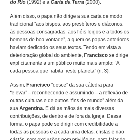
do Rio
(1992) e a
Carta da Terra
(2000).
Além disso, o papa não dirige a sua carta de modo
tradicional “aos bispos, aos presbíteros e diáconos,
às pessoas consagradas, aos fiéis leigos e a todos os
homens de boa vontade”, a quem os papas anteriores
haviam dedicado os seus textos. Tendo em vista a
deterioração global do ambiente,
Francisco
se dirige
explicitamente a um público muito mais amplo: “A
cada pessoa que habita neste planeta” (n. 3).
Assim,
Francisco
“desce” da sua cátedra para
“elevar” – reconhecendo e assumindo – a reflexão de
outras culturas e de outros “fins de mundo” além da
sua
Argentina
. E dá as mãos às mais diversas
contribuições, de dentro e de fora da Igreja. Dessa
forma, o papa pode se dirigir com credibilidade a
todas as pessoas e a cada uma delas, cristãs e não
cristãs, sem exclusões nem privilégios, para falar de