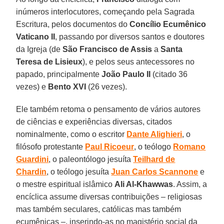
inúmeros interlocutores, começando pela Sagrada
Escritura, pelos documentos do
Concílio Ecumênico
Vaticano II
, passando por diversos santos e doutores
da Igreja (de
São Francisco de Assis
a
Santa
Teresa de Lisieux
), e pelos seus antecessores no
papado, principalmente
João Paulo II
(citado 36
vezes) e
Bento XVI
(26 vezes).
Ele também retoma o pensamento de vários autores
de ciências e experiências diversas, citados
nominalmente, como o escritor
Dante Alighieri
, o
filósofo protestante
Paul Ricoeur
, o teólogo
Romano
Guardini
, o paleontólogo jesuíta
Teilhard de
Chardin
, o teólogo jesuíta
Juan Carlos Scannone
e
o mestre espiritual islâmico
Ali Al-Khawwas
. Assim, a
encíclica assume diversas contribuições – religiosas
mas também seculares, católicas mas também
ecumênicas –, inserindo-as no magistério social da