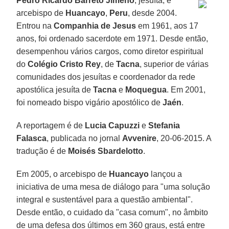
Pedro Ricardo Barreto Jimeno
, jesuíta, é
arcebispo de
Huancayo
,
Peru
, desde 2004.
Entrou na
Companhia de Jesus
em 1961, aos 17
anos, foi ordenado sacerdote em 1971. Desde então,
desempenhou vários cargos, como diretor espiritual
do
Colégio Cristo Rey
, de
Tacna
, superior de várias
comunidades dos jesuítas e coordenador da rede
apostólica jesuíta de
Tacna
e
Moquegua
. Em 2001,
foi nomeado bispo vigário apostólico de
Jaén
.
A reportagem é de
Lucia Capuzzi
e
Stefania
Falasca
, publicada no jornal
Avvenire
, 20-06-2015. A
tradução é de
Moisés Sbardelotto
.
Em 2005, o arcebispo de
Huancayo
lançou a
iniciativa de uma mesa de diálogo para "uma solução
integral e sustentável para a questão ambiental".
Desde então, o cuidado da "casa comum", no âmbito
de uma defesa dos últimos em 360 graus, está entre