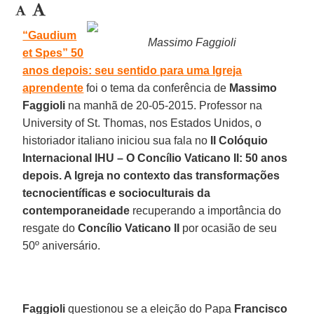
“Gaudium
Massimo Faggioli
et Spes” 50
anos depois: seu sentido para uma Igreja
aprendente
foi o tema da conferência de
Massimo
Faggioli
na manhã de 20-05-2015. Professor na
University of St. Thomas, nos Estados Unidos, o
historiador italiano iniciou sua fala no
II Colóquio
Internacional IHU – O Concílio Vaticano II: 50 anos
depois. A Igreja no contexto das transformações
tecnocientíficas e socioculturais da
contemporaneidade
recuperando a importância do
resgate do
Concílio Vaticano II
por ocasião de seu
50º aniversário.
Faggioli
questionou se a eleição do Papa
Francisco