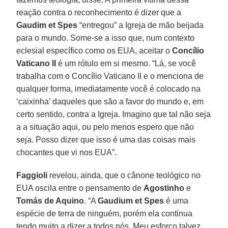
reação contra o reconhecimento é dizer que a
Gaudim et Spes
“entregou” a Igreja de mão beijada
para o mundo. Some-se a isso que, num contexto
eclesial específico como os EUA, aceitar o
Concílio
Vaticano II
é um rótulo em si mesmo. “Lá, se você
trabalha com o Concílio Vaticano II e o menciona de
qualquer forma, imediatamente você é colocado na
‘caixinha’ daqueles que são a favor do mundo e, em
certo sentido, contra a Igreja. Imagino que tal não seja
a a situação aqui, ou pelo menos espero que não
seja. Posso dizer que isso é uma das coisas mais
chocantes que vi nos EUA”.
Faggioli
revelou, ainda, que o cânone teológico no
EUA oscila entre o pensamento de
Agostinho
e
Tomás de Aquino
. “A
Gaudium et Spes
é uma
espécie de terra de ninguém, porém ela continua
tendo muito a dizer a todos nós. Meu esforço talvez