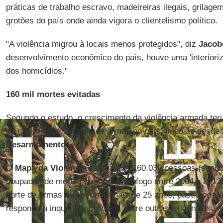
práticas de trabalho escravo, madeireiras ilegais, grilagem
grotões do país onde ainda vigora o clientelismo político.
"A violência migrou à locais menos protegidos", diz
Jacob
desenvolvimento econômico do país, houve uma 'interior
dos homicídios."
160 mil mortes evitadas
Segundo o estudo, o crescimento da violência armada ter
se não fosse o controle de armas no país, imposto desde
Desarmamento
.
O
Mapa da Violência
estima que 160.036 pessoas (sendo
poupadas de mortes por armas de fogo entre 2004 e 2012 g
porte de armas a quem tem mais de 25 anos, passe por te
responda a inquéritos policiais, entre outras exigências.