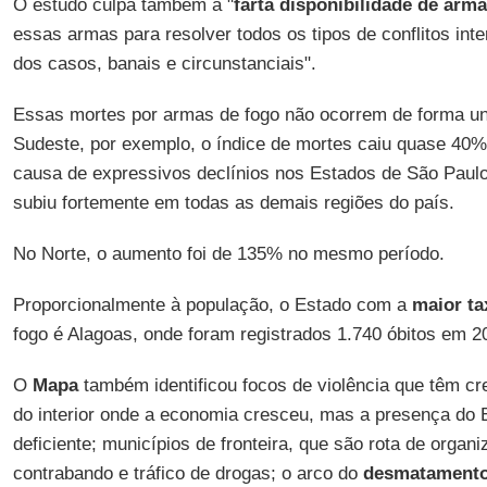
O estudo culpa também a "
farta
disponibilidade de arm
essas armas para resolver todos os tipos de conflitos int
dos casos, banais e circunstanciais".
Essas mortes por armas de fogo não ocorrem de forma uni
Sudeste, por exemplo, o índice de mortes caiu quase 40% 
causa de expressivos declínios nos Estados de São Paulo
subiu fortemente em todas as demais regiões do país.
No Norte, o aumento foi de 135% no mesmo período.
Proporcionalmente à população, o Estado com a
maior ta
fogo é Alagoas, onde foram registrados 1.740 óbitos em 2
O
Mapa
também identificou focos de violência que têm cr
do interior onde a economia cresceu, mas a presença do
deficiente; municípios de fronteira, que são rota de organ
contrabando e tráfico de drogas; o arco do
desmatament