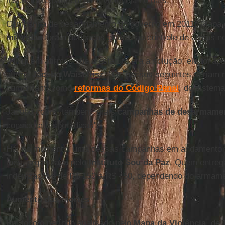
insuficiente para conter a violência no país.
Campanha de desarmamento do governo em 2011; 'Mapa d
mil vidas
foram poupadas graças ao controle de armas no
"Ninguém afirmou que o estatuto era a solução; ele foi ap
afirma
Jacobo Waiselfisz
. "Os passos seguintes seriam
cumpriram, como
reformas do Código Penal
, do sistema 
Jacobo cobra, também, mais
campanhas de desarmame
considera "esporádicas".
Há, no momento, uma dessas campanhas em andamento em
mês, organizada pelo
Instituto Sou da Paz
. Quem entreg
indenizações de R$ 150 a R$ 450, dependendo do armame
Aumento das mortes
Em todo o período analisado pelo
Mapa da Violência
, de 