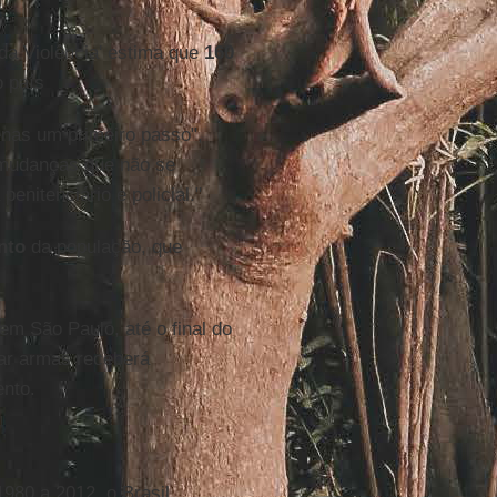
a Violência' estima que
160
 país
enas um primeiro passo",
 mudanças que não se
penitenciário e policial."
nto
da população, que
 São Paulo, até o final do
ar armas receberá
nto.
1980 a 2012, o Brasil