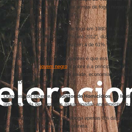
registrou 880.386 mil mortes por armas de fogo, número 
Bernardo do Campo (Grande SP).
"O total de mortos por armas de fogo em 1980 foi de 8.710
que houve um aumento de 387% até 2012", diz o estudo. "A
nesse mesmo período, cresceu cerca de 61%."
E um dos fatores mais preocupantes é que essas mortes 
mais jovens. "O
jovem negro
e pobre é a principal vítima"
que apontam que os custos de saúde, economia e pelas v
5% a 10% do PIB do país."
Outro estudo recente, o
Monitor de Homicídios
, do
Insti
uma em cada dez pessoas assassinadas anualmente no mu
E, enquanto a América Latina abriga apenas 8% da popul
dos homicídios registrados no planeta.