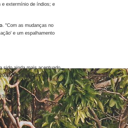
 e extermínio de índios; e
o
. "Com as mudanças no
ização' e um espalhamento
ia sido ainda mais acentuado
 2003 pelo
Estatuto do
 70% delas jovens) foram
raças à lei, que restringe o
stes de aptidão e não