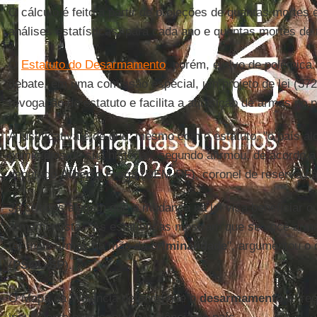
O cálculo é feito a partir de projeções de quantas morte
análises estatísticas) para cada ano e quantas mortes de 
O
Estatuto do Desarmamento
, porém, é alvo de polêmic
debate, em uma comissão especial, um projeto de lei (372
revogação do estatuto e facilita a aquisição de armas no p
A justificativa é de que, mesmo com o estatuto, "o país 
homicídios de sua história", segundo afirmou, de acordo 
deputado
Alberto Fraga
(DEM-DF), coronel de reserva d
Já críticos alegam que a mudança na lei visa beneficiar o 
armamentista. "As estatísticas mostram que se você arma
ter mais armas na mão da
criminalidade
", argumentou o
(
PSOL-SP
).
O Mapa da Violência defende que o
desarmamento
é "req