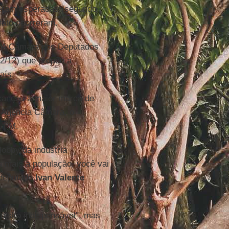
s eram esperadas (segundo
fato ocorreram.
a. A Câmara dos Deputados
2/12) que propõe a
aís.
alcançou a maior marca de
a Agência Câmara, o
a PM.
lobby da indústria
 mais a população, você vai
 deputado
Ivan Valente
uisito indispensável", mas