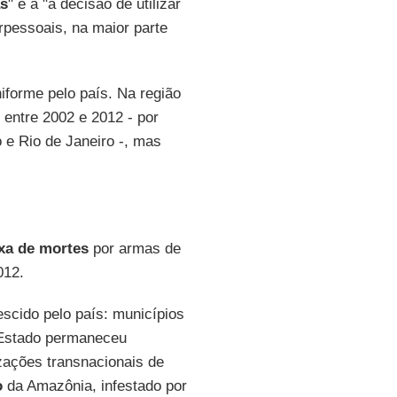
as
" e a "a decisão de utilizar
erpessoais, na maior parte
forme pelo país. Na região
entre 2002 e 2012 - por
 e Rio de Janeiro -, mas
xa de mortes
por armas de
012.
escido pelo país: municípios
 Estado permaneceu
izações transnacionais de
o
da Amazônia, infestado por