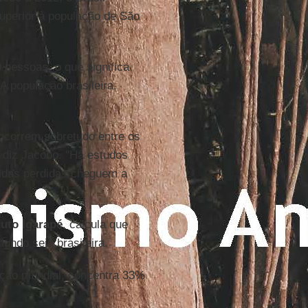
superior à população de São
 pessoas, o que significa
 população brasileira,
ocorrem sobretudo entre os
, diz Jacobo. "Há estudos
idas perdidas cheguem a
tuto Igarapé
, calcula que
ndo seja brasileira.
ação mundial, concentra 33%