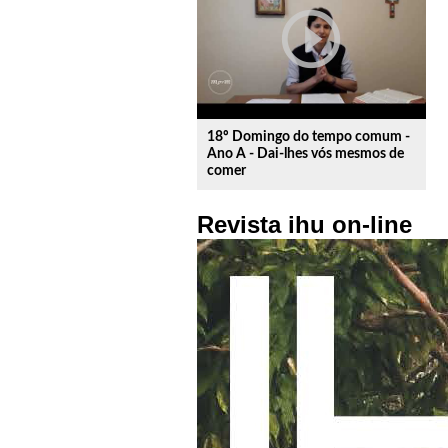
play_circle_outline
18º Domingo do tempo comum -
Ano A - Dai-lhes vós mesmos de
comer
Revista ihu on-line