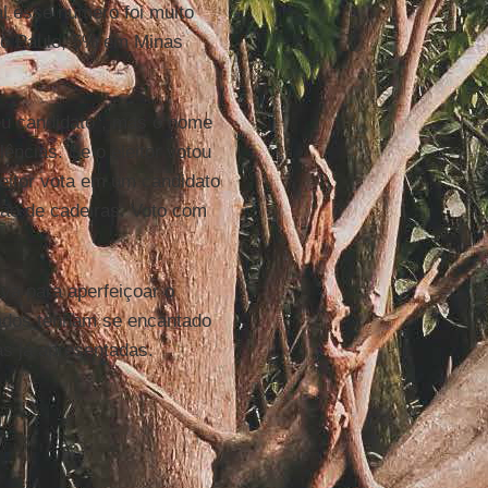
l esse número foi muito
ão Paulo, 5% em Minas
seu candidato", mas o nome
ências. Se o eleitor votou
eleitor vota em um candidato
ção de cadeiras. Voto com
va para aperfeiçoar o
tados tenham se encantado
 as já apresentadas.