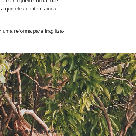
 como ninguém confia mais
ta que eles contem ainda
 uma reforma para fragilizá-
rante a eleição dos mais
de eleitores que votaram em
s fora.
nal para eleger deputados.
omados aos votos de legenda
a verdade, nesse sistema não
rocesso que soma os
 partidos que não elegeram