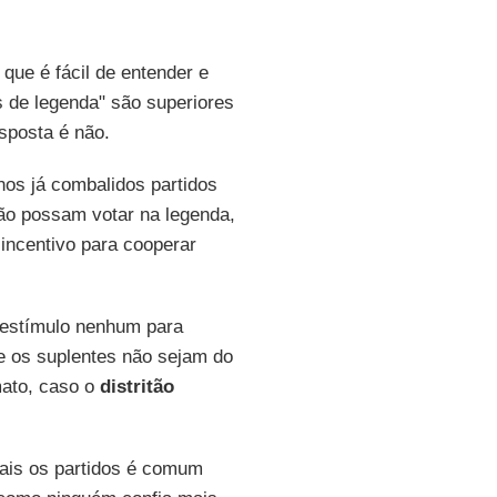
que é fácil de entender e
 de legenda" são superiores
sposta é não.
 nos já combalidos partidos
ão possam votar na legenda,
ncentivo para cooperar
 estímulo nenhum para
e os suplentes não sejam do
mato, caso o
distritão
 mais os partidos é comum