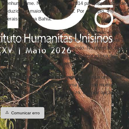
nenhum nome. Nas eleições de 2014 para deputado federa
reduzido na maioria dos Estados. Por exemplo, 4% em S
Gerais e 7% na Bahia.
No sistema eleitoral em vigor o eleitor pode não eleger "
escolhido por ele necessariamente ficará em uma das supl
na legenda, seu voto ajudou o partido. No distritão, se o 
perdedor, esse voto é simplesmente ignorado na distribui
mesmo destino dos nulos e em branco.
Há quase duas décadas o
Congresso
busca uma alternati
sistema eleitoral brasileiro. É uma pena que muitos depu
logo pelo distritão, que, a meu juízo, é a pior opção entre
⚠️
Comunicar erro