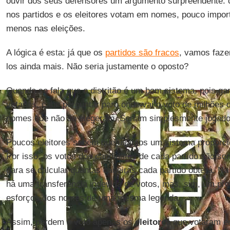
ouvir dos seus defensores um argumento surpreendente:
nos partidos e os eleitores votam em nomes, pouco impor
menos nas eleições.
A lógica é esta: já que os
partidos são fracos
, vamos fazer
los ainda mais. Não seria justamente o oposto?
Quando se fala que o distritão é um bom sistema, pois ga
votados, cabe perguntar para onde vai o voto de milhões 
nomes que não se elegeram. Seriam simplesmente jogado
Poucos eleitores sabem que usamos um sistema proporcio
Por isso, os votos dos candidatos de cada partido são s
para se calcular quantas cadeiras cada partido obterá. N
há uma transferência indevida de votos, mas, sim, um p
esforços dos nomes de uma mesma legenda.
Assim, perdem o voto apenas os
eleitores
que votaram em