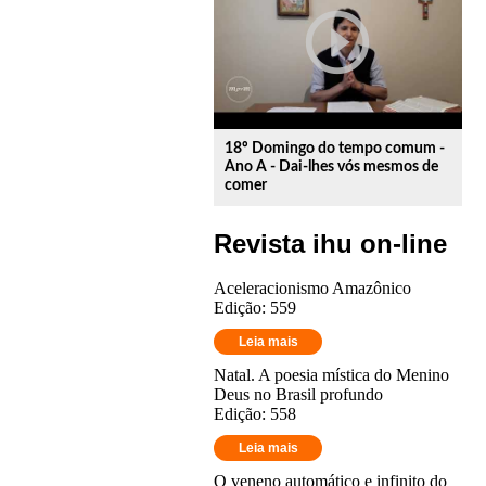
play_circle_outline
18º Domingo do tempo comum -
Ano A - Dai-lhes vós mesmos de
comer
Revista ihu on-line
Aceleracionismo Amazônico
Edição: 559
Leia mais
Natal. A poesia mística do Menino
Deus no Brasil profundo
Edição: 558
Leia mais
O veneno automático e infinito do