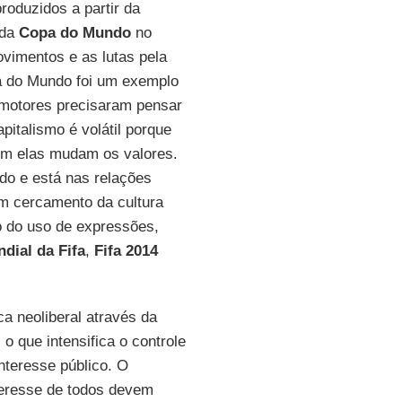
roduzidos a partir da
 da
Copa do Mundo
no
vimentos e as lutas pela
pa do Mundo foi um exemplo
omotores precisaram pensar
pitalismo é volátil porque
om elas mudam os valores.
do e está nas relações
m cercamento da cultura
ro do uso de expressões,
dial da Fifa
,
Fifa 2014
ca neoliberal através da
o que intensifica o controle
nteresse público. O
teresse de todos devem