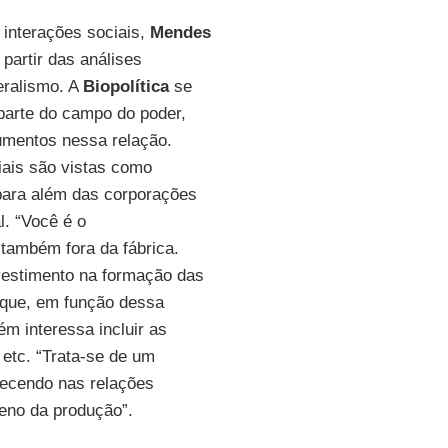
interações sociais,
Mendes
 partir das análises
eralismo. A
Biopolítica
se
parte do campo do poder,
umentos nessa relação.
iais são vistas como
ara além das corporações
l. “Você é o
também fora da fábrica.
nvestimento na formação das
que, em função dessa
ém interessa incluir as
 etc. “Trata-se de um
ntecendo nas relações
reno da produção”.