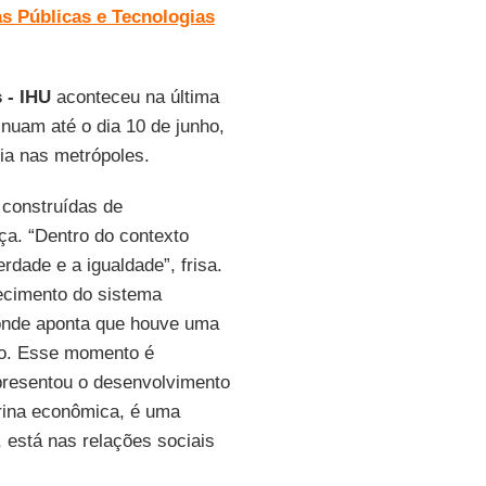
as Públicas e Tecnologias
 - IHU
aconteceu na última
inuam até o dia 10 de junho,
ia nas metrópoles.
 construídas de
ça. “Dentro do contexto
rdade e a igualdade”, frisa.
ecimento do sistema
 onde aponta que houve uma
mo. Esse momento é
presentou o desenvolvimento
rina econômica, é uma
a, está nas relações sociais