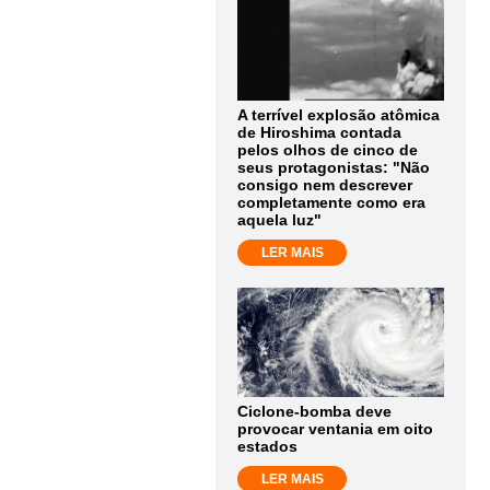
A terrível explosão atômica
de Hiroshima contada
pelos olhos de cinco de
seus protagonistas: "Não
consigo nem descrever
completamente como era
aquela luz"
LER MAIS
Ciclone-bomba deve
provocar ventania em oito
estados
LER MAIS