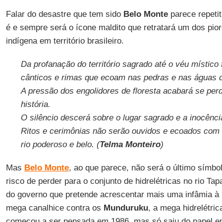
Falar do desastre que tem sido
Belo Monte
parece repetit
é e sempre será o ícone maldito que retratará um dos pior
indígena em território brasileiro.
Da profanação do território sagrado até o véu místic
cânticos e rimas que ecoam nas pedras e nas águas d
A pressão dos engolidores de floresta acabará se pe
história.
O silêncio descerá sobre o lugar sagrado e a inocênc
Ritos e cerimônias não serão ouvidos e ecoados com
rio poderoso e belo. (
Telma Monteiro
)
Mas
Belo Monte
, ao que parece, não será o último símb
risco de perder para o conjunto de hidrelétricas no rio Tap
do governo que pretende acrescentar mais uma infâmia à
mega canalhice contra os
Munduruku
, a mega hidrelétri
começou a ser pensada em 1986, mas só saiu do papel e