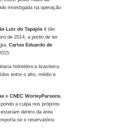
ndo investigada na operação
ão Luiz do Tapajós
é tão
ro de 2014, a ponto de ter
gia,
Carlos Eduardo de
2015.
ria hidrelétrica brasileira,
uídos entre o alto, médio e
as
e
CNEC WorleyParsons
,
 pondo a culpa nos próprios
 estariam dentro da área
mporta se o reservatório