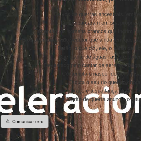
Salvos de guerras ancestrais, em re
Desembarcaram em sua própria te
Enfrentam os homens brancos que incrimina
E os desmandos do sedutor que ainda tem que pag
Então, o que diz, ele, o sábio da flo
Que diante de águas rasas e pode
Devastado pelo cantar de sereias malign
Contempla o nascer do sol a jusa
Escuta o seu rio querido chora
Ergue o braço e a sua lança alcança o 
O grito de guerra anuncia o futu
⚠️
Comunicar erro