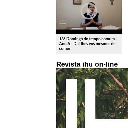
play_circle_outline
18º Domingo do tempo comum -
Ano A - Dai-lhes vós mesmos de
comer
Revista ihu on-line