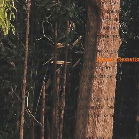
tentativa de nos intimidar, garantindo os estudos d
território, mesmo contra nossa vontade. E assim como j
construção dessas barragens em nossos rios, que ame
assembleias e manifestações anteriores, voltamos a afirm
não aceitamos esse projeto de morte do governo.
Afirmamos que procuramos diálogo com o governo no
entregamos nas mãos do ministro
Miguel Rossett
Presidência da República, um protocolo de consulta pr
Munduruku
no qual falamos como queremos ser consu
respostas do governo federal.
Aproveitamos a oportunidade para exigir a demarcaç
Muybu
, no médio
Tapajós
. Queremos reafirmar q
empreendimentos em nossos territórios e resistiremo
vidas. Sawe Sawe Sawe
Odisseia Munduruku, por Telma M