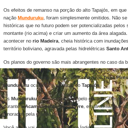
Os efeitos de remanso na porção do alto Tapajós, em que
nação
Munduruku
, foram simplesmente omitidos. Não se
históricas que no futuro podem ser potencializadas pelo
montante (rio acima) e criar um aumento da área alagada
acontecer no
rio Madeira
, cheia histórica com inundações
território boliviano, agravada pelas hidrelétricas
Santo An
Os planos do governo são mais abrangentes no caso da 
sete ou seis hidrelétricas. No caminho estão as terras in
Cinza
e
Kayabi
. Esta última acompanha o
rio Teles Pires
Munduruku
ocupa 12% da bacia do
Tapajós
.
Os
Munduruku
foram rechaçados pelo governo. Desrespe
durante o
Acampamento Terra Livre
, em Brasília, que 
ignorados pela grande mídia.
Você ainda vai comemorar o dia do Índio?