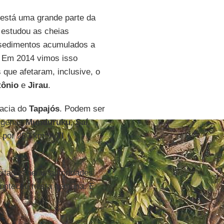
 está uma grande parte da
 estudou as cheias
s sedimentos acumulados a
. Em 2014 vimos isso
 que afetaram, inclusive, o
tônio
e
Jirau
.
bacia do
Tapajós
. Podem ser
dígenas
Munduruku
,
Saí
por 280 km. A
TI
itados pelas autoridades
aconteceu nesta semana. E