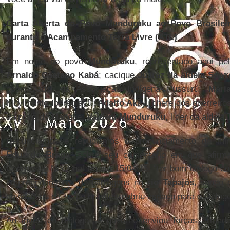
Carta Aberta do Povo Munduruku ao Povo Brasileir
durante o Acampamento Terra Livre (ATL)
Em nome do povo
Munduruku
, representado aqui pe
Arnaldo Caetano Kabá
; cacique
Juarez da aldeia Saw
coordenador da Associação Indígena Pussurú;
Mari
Movimento Iperêg ayû;
Adalto Akay
, chefe dos guerreiro
da praia do Mangue;
Valdeni Munduruku
, líder da aldeia 
Denunciamos e repudiamos o pronunciamento do mini
Eduardo Braga
, sobre seu comentário em que afirma
Congresso Nacional no dia 15/04/15, “ter bom diálogo c
empreendimentos de barragens no
rio Tapajós
, sendo
governo ou o Estado brasileiro abriu espaço para o diálog
Ao invés do diálogo, o governo enviou forças armad