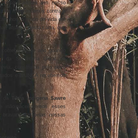
os pesquisadores em nosso
á nos manifestamos contra a
açam nosso modo de vida em
ar, através desta carta, que
 começo deste ano quando
o
, da Secretaria Geral da
évia, construída pelo povo
ltados e NUNCA recebemos
ão da
Terra Indígena Sawre
ue não aceitaremos esses
s bravamente pelas nossas
onteiro