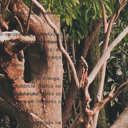
o, emitida nesta semana,
lo cacique-geral Munduruku
re Muybu
;
Josias Manhuari
,
a Leusa
, coordenadora do
s;
Lucivaldo Karo
, liderança
Teles-Pires.
stro de Minas e Energia,
, em audiência pública no
om os
Munduruku
” sobre os
 que em nenhum momento o
o.
as para a nossa região na