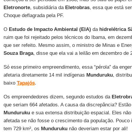
Eletronorte
, subsidiária da
Eletrobras
, essa que está se
Choque deflagrada pela PF.
O
Estudo de Impacto Ambiental (EIA)
da
hidrelétrica
S
ruim que foi rejeitado pelos técnicos do Ibama, em dezemb
que ser refeito. Mesmo assim, o ministro de Minas e Ener
Souza Braga
, disse que ela vai a leilão em dezembro de 
Só esse primeiro empreendimento, essa “pérola” da engenha
afetaria diretamente 14 mil indígenas
Munduruku
, distrib
baixo
Tapajós
.
Os empreendedores dizem, segundo estudos da
Eletrobr
que seriam 664 afetados. A causa da discrepância? Estão
Munduruku
e sua extensa distribuição espacial. Eles não
afetada se não fosse o crescimento da população. Pouco i
tem 729 km², os
Munduruku
não deveriam estar por ali!