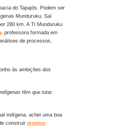
bacia do Tapajós. Podem ser
ndígenas Munduruku, Saí
 por 280 km. A TI Munduruku
o
, professora formada em
análises de processos.
sonho às ambições dos
indígenas têm que lutar.
l indígena, achei uma boa
de construir
projetos