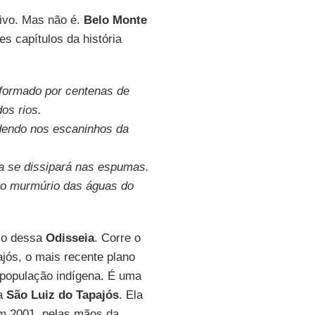
ivo. Mas não é.
Belo Monte
es capítulos da história
o formado por centenas de
os rios.
rdendo nos escaninhos da
ia se dissipará nas espumas.
 o murmúrio das águas do
olo dessa
Odisseia
. Corre o
ajós, o mais recente plano
 população indígena. É uma
ca
São Luiz do Tapajós
. Ela
m 2001, pelas mãos da