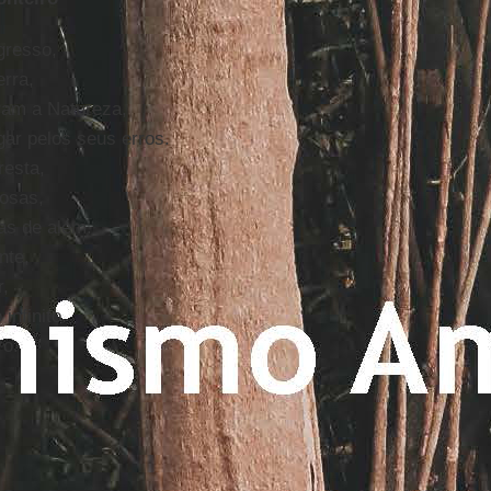
gresso,
rra,
ram a Natureza,
ar pelos seus erros.
resta,
rosas,
as de além.
nte,
r,
infinito.
ro.