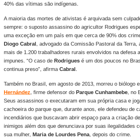
40% das vítimas são indígenas.
A maioria das mortes de ativistas é arquivada sem culpad
sempre: o suposto assassino do agricultor Rodrigues espe
uma exceção em um país em que cerca de 90% dos crimes
Diogo Cabral
, advogado da Comissão Pastoral da Terra, 
mais de 1.200 trabalhadores rurais envolvidos na defesa 
impunes. “O caso de
Rodrigues
é um dos poucos no Bras
continua preso”, afirma
Cabral
.
Também no Brasil, em agosto de 2013, morreu o biólogo 
Hernández
, firme defensor do
Parque Cunhambebe
, no 
Seus assassinos o executaram em sua própria casa e jo
cachoeira do parque que, durante anos, ele defendeu de c
incendiários que buscavam abrir espaço para a criação de
inimigos além dos que denunciava por suas ilegalidades c
sua mulher,
Maria de Lourdes Pena
, depois do crime.