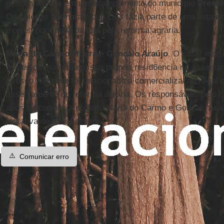
desconhecidos em um acampamento do município
Presid
Os colegas afirmaram que Luís fazia parte de uma lista d
morrer, por causa da luta pela reforma agrária.
Maria do Carmo Moura
e
Gonçalo Araújo
. O casal morr
golpes de marreta em sua própria resid6encia no assent
Grosso. O crime foi relacionado à comercialização ilegal 
assentamento da reforma agrária. Os responsáveis pelo c
após a ocorrência do fato. Maria do Carmo e Gonçalo Araú
tentativa de assassinato.
⚠️
Comunicar erro