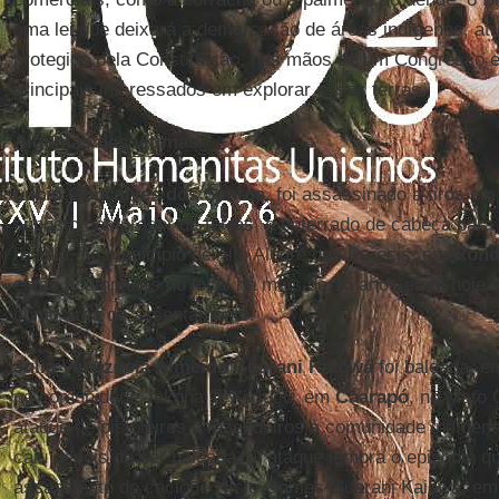
uma lei que deixará a demarcação de áreas indígenas, atr
protegida pela Constituição, nas mãos de um Congresso e
principais interessados em explorar essas terras.
Algumas das vítimas
Lúcio Gonçalves dos Santos
, foi assassinado a tiros e
suposto comprador de terras, e enterrado de cabeça para 
residia, no município de Alto Alegre dos Parecis, em
Rond
estão acampadas no local há mais de 16 anos e até hoje a 
como área de assentamento.
Julia Venezuela Almeida Guarani Kaiowá
foi baleada, 
na comunidade Tekoha Tey’i Juçu, em
Caarapó
, no Mato 
ataque de pistoleiros e fazendeiros à comunidade indígena
caiu depois de ser baleada. O ataque lembra o episódio 
assassinato do cacique Nísio Gomes Guarani Kaiowá, e