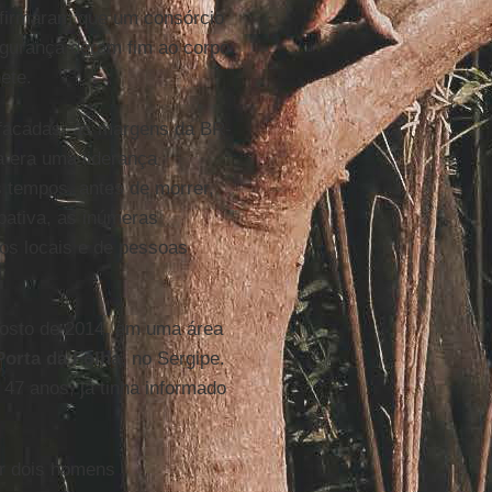
afirmaram que um consórcio
gurança deram fim ao corpo
ete.
facadas, às margens da BR-
a era uma liderança
s tempos, antes de morrer,
pativa, as inúmeras
os locais e de pessoas
osto de 2014, em uma área
Porta da Folha
, no Sergipe.
 47 anos, já tinha informado
r dois homens