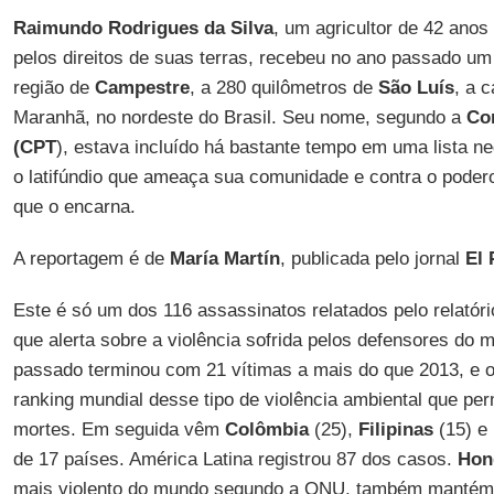
Raimundo Rodrigues da Silva
, um agricultor de 42 ano
pelos direitos de suas terras, recebeu no ano passado um 
região de
Campestre
, a 280 quilômetros de
São Luís
, a 
Maranhã, no nordeste do Brasil. Seu nome, segundo a
Co
(CPT
), estava incluído há bastante tempo em uma lista ne
o latifúndio que ameaça sua comunidade e contra o poderos
que o encarna.
A reportagem é de
María Martín
, publicada pelo jornal
El 
Este é só um dos 116 assassinatos relatados pelo relatór
que alerta sobre a violência sofrida pelos defensores do 
passado terminou com 21 vítimas a mais do que 2013, e 
ranking mundial desse tipo de violência ambiental que 
mortes. Em seguida vêm
Colômbia
(25),
Filipinas
(15) e
de 17 países. América Latina registrou 87 dos casos.
Hon
mais violento do mundo segundo a ONU, também mantém s