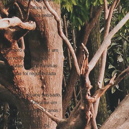
ibuída ao Executivo e
m parte financiado pelos
m dezembro de 2014, por um
baixo no local em que
ônia
. Mais de 100 famílias
terra não foi regularizada
em dezembro do ano passado,
Grosso do Sul. Durante um
, a jovem Julia, de 17 anos,
que culminou com o
m novembro de 2011. Os