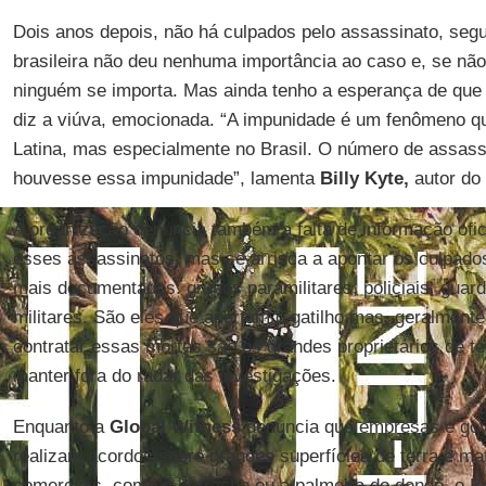
Dois anos depois, não há culpados pelo assassinato, se
brasileira não deu nenhuma importância ao caso e, se não
ninguém se importa. Mas ainda tenho a esperança de que o
diz a viúva, emocionada. “A impunidade é um fenômeno q
Latina, mas especialmente no Brasil. O número de assassi
houvesse essa impunidade”, lamenta
Billy Kyte,
autor do
A organização denuncia também a falta de informação ofici
esses assassinatos, mas se arrisca a apontar os culpad
mais documentados: grupos paramilitares, policiais, guar
militares. São eles que apertam o gatilho mas, geralment
contratar essas mortes são os grandes proprietários de 
manter fora do radar das investigações.
Enquanto a
Global Witness
denuncia que empresas e go
realizam acordos sobre grandes superfícies de terra e mat
comerciais, como a borracha ou a palmeira do dendê, o Br