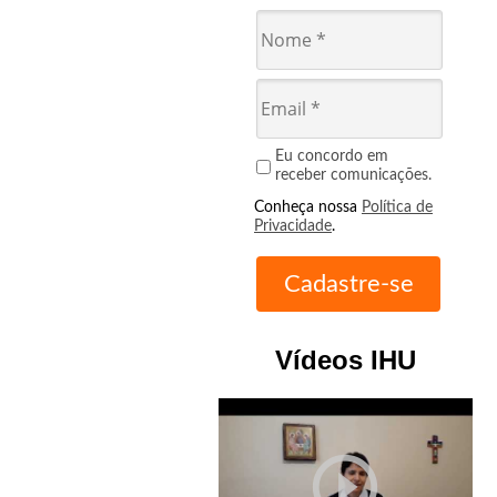
Eu concordo em
receber comunicações.
Conheça nossa
Política de
Privacidade
.
Vídeos IHU
play_circle_outline