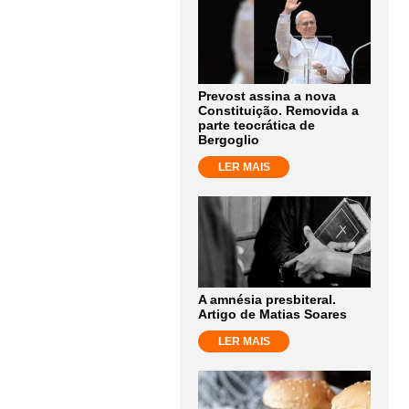
Prevost assina a nova
Constituição. Removida a
parte teocrática de
Bergoglio
LER MAIS
A amnésia presbiteral.
Artigo de Matias Soares
LER MAIS