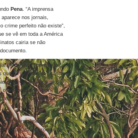
gundo
Pena
. “A imprensa
 aparece nos jornais,
 crime perfeito não existe”,
ue se vê em toda a América
natos cairia se não
 documento.
al e confiável sobre todos
os que se repetem nos casos
das de segurança privados e
e, os responsáveis por
terras, que conseguem se
vernos normalmente
as para cultivar produtos
asil se prepara para votar