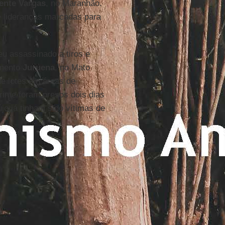
ente Vargas
, no Maranhão.
e lideranças marcadas para
eu assassinado a tiros e
amento
Juruena
, no Mato
de lotes em áreas de
rime foram presos dois dias
jo já tinham sido vítimas de