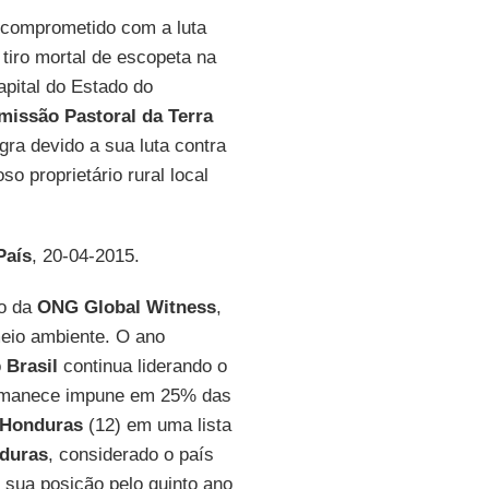
s comprometido com a luta
tiro mortal de escopeta na
capital do Estado do
missão Pastoral da Terra
gra devido a sua luta contra
o proprietário rural local
País
, 20-04-2015.
io da
ONG Global Witness
,
meio ambiente. O ano
o
Brasil
continua liderando o
permanece impune em 25% das
Honduras
(12) em uma lista
duras
, considerado o país
ua posição pelo quinto ano