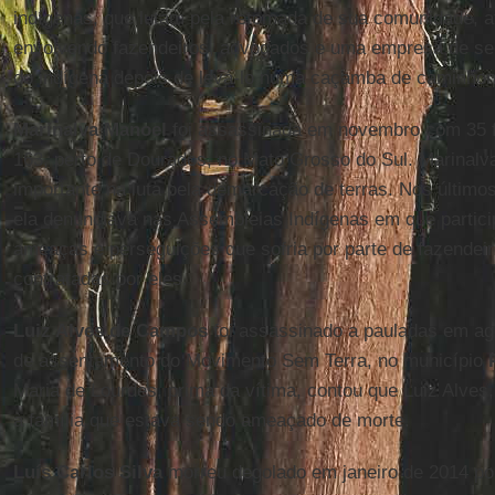
indígenas, que lutam pela retomada de sua comunidade, 
envolvendo fazendeiros, advogados e uma empresa de se
do indígena depois de levá-lo numa caçamba de caminhon
Marinalva Manoel
foi assassinada em novembro com 35 
163, perto de Dourados, no Mato Grosso do Sul. Marinalv
importante na luta pela demarcação de terras. Nos último
ela denunciava nas Assembleias Indígenas em que partici
ameaças e perseguições que sofria por parte de fazendeir
contratadas por eles.
Luiz Alves de Campos
foi assassinado a pauladas em ag
de assentamento do Movimento Sem Terra, no município
Maria de Lourdes, prima da vítima, contou que Luiz Alves,
à família que estava sendo ameaçado de morte.
Luís Carlos Silva
morreu degolado em janeiro de 2014 po