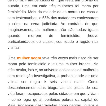
de horror. Para os casos em que restaram provas da
autoria, uma em cada três mulheres foi morta por
feminicídio. Mais da metade delas morreu na casa e
sem testemunhas, e 63% dos matadores confessaram
o crime na cena judiciária. Ao contrário do que
imaginávamos, as mulheres não são todas iguais
quando morrem de feminicídio: houve
particularidades de classe, cor, idade e região nas
vítimas.
Uma
mulher negra
teve três vezes mais risco de ser
morta pelo feminicídio que uma mulher branca. Na
cifra oculta, isto é, no universo dos casos de mulheres
sem resolução investigativa, a probabilidade de uma
vítima ser negra é seis vezes maior. Como
desconhecemos suas biografias, as pistas de sua
vida foram recuperadas pelas cidades em que viviam
– como regra geral, periferias pobres da capital do
País. Podemos descrevê-las como negras, jovens e