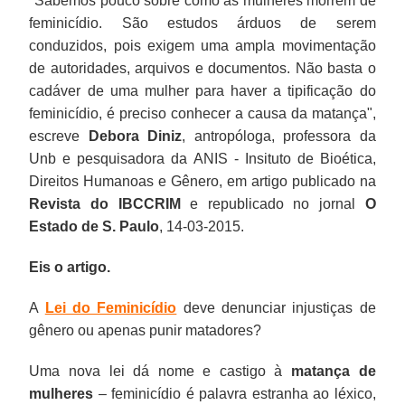
"Sabemos pouco sobre como as mulheres morrem de
feminicídio. São estudos árduos de serem
conduzidos, pois exigem uma ampla movimentação
de autoridades, arquivos e documentos. Não basta o
cadáver de uma mulher para haver a tipificação do
feminicídio, é preciso conhecer a
causa da matança",
escreve
Debora Diniz
, antropóloga, professora da
Unb e pesquisadora da ANIS - Insituto de Bioética,
Direitos Humanoas e Gênero, em artigo publicado na
Revista do
IBCCRIM
e republicado no jornal
O
Estado de S. Paulo
, 14-03-2015.
Eis o artigo.
A
Lei do Feminicídio
deve denunciar injustiças de
gênero ou apenas punir matadores?
Uma nova lei dá nome e castigo à
matança de
mulheres
– feminicídio é palavra estranha ao léxico,