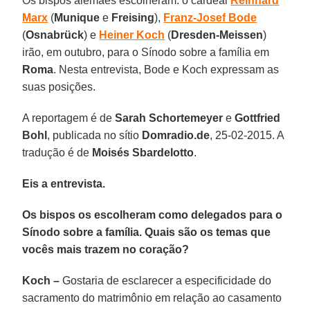
Os bispos alemães escolheram: o cardeal
Reinhard
Marx
(
Munique
e
Freising
),
Franz-Josef Bode
(
Osnabrück
) e
Heiner Koch
(
Dresden-Meissen
)
irão, em outubro, para o Sínodo sobre a família em
Roma
. Nesta entrevista, Bode e Koch expressam as
suas posições.
A reportagem é de
Sarah Schortemeyer
e
Gottfried
Bohl
, publicada no sítio
Domradio.de
, 25-02-2015. A
tradução é de
Moisés Sbardelotto
.
Eis a entrevista.
Os bispos os escolheram como delegados para o
Sínodo sobre a família. Quais são os temas que
vocês mais trazem no coração?
Koch –
Gostaria de esclarecer a especificidade do
sacramento do matrimônio em relação ao casamento