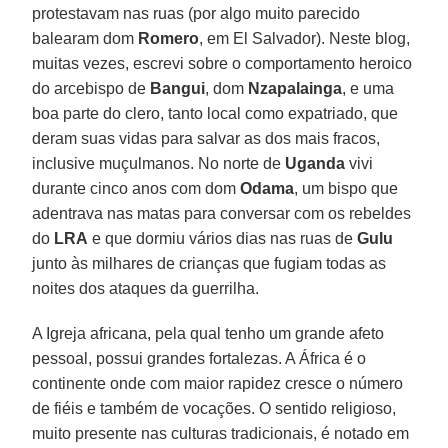
protestavam nas ruas (por algo muito parecido
balearam dom
Romero
, em El Salvador). Neste blog,
muitas vezes, escrevi sobre o comportamento heroico
do arcebispo de
Bangui
, dom
Nzapalainga
, e uma
boa parte do clero, tanto local como expatriado, que
deram suas vidas para salvar as dos mais fracos,
inclusive muçulmanos. No norte de
Uganda
vivi
durante cinco anos com dom
Odama
, um bispo que
adentrava nas matas para conversar com os rebeldes
do
LRA
e que dormiu vários dias nas ruas de
Gulu
junto às milhares de crianças que fugiam todas as
noites dos ataques da guerrilha.
A Igreja africana, pela qual tenho um grande afeto
pessoal, possui grandes fortalezas. A África é o
continente onde com maior rapidez cresce o número
de fiéis e também de vocações. O sentido religioso,
muito presente nas culturas tradicionais, é notado em