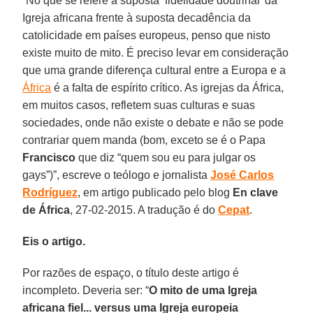
“No que se refere à suposta ‘fidelidade doutrinal’ da
Igreja africana frente à suposta decadência da
catolicidade em países europeus, penso que nisto
existe muito de mito. É preciso levar em consideração
que uma grande diferença cultural entre a Europa e a
África
é a falta de espírito crítico. As igrejas da África,
em muitos casos, refletem suas culturas e suas
sociedades, onde não existe o debate e não se pode
contrariar quem manda (bom, exceto se é o Papa
Francisco
que diz “quem sou eu para julgar os
gays”)”, escreve o teólogo e jornalista
José Carlos
Rodríguez
, em artigo publicado pelo blog
En clave
de África
, 27-02-2015. A tradução é do
Cepat
.
Eis o artigo.
Por razões de espaço, o título deste artigo é
incompleto. Deveria ser: “
O mito de uma Igreja
africana fiel... versus uma Igreja europeia