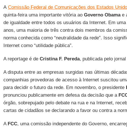
A
Comissão Federal de Comunicações dos Estados Unid
quinta-feira uma importante vitória ao
Governo Obama
e 
de igualdade entre todos os usuários da Internet. Em uma
anos, uma maioria de três contra dois membros da comiss
norma conhecida como “neutralidade da rede”. Isso signif
Internet como “utilidade pública”.
A reportage é de
Cristina F. Pereda
, publicada pelo jorna
A disputa entre as empresas surgidas nas últimas década
companhias provedoras de acesso à Internet suscitou u
para decidir o futuro da rede. Em novembro, o presidente
pronunciou publicamente em defesa da decisão que a
FC
órgão, sobrepujado pelo debate na rua e na Internet, rec
cartas de cidadãos se declarando a favor ou contra a nor
A
FCC
, uma comissão independente do Governo, encarreg