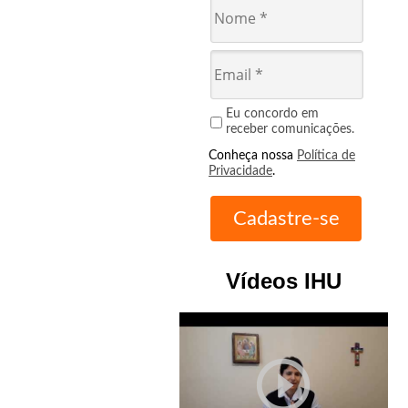
Eu concordo em
receber comunicações.
Conheça nossa
Política de
Privacidade
.
Vídeos IHU
play_circle_outline