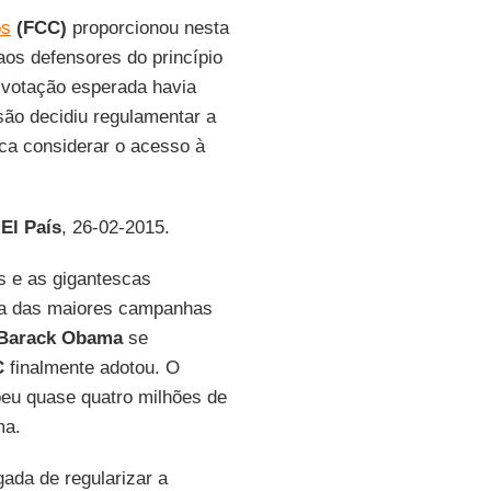
os
(FCC)
proporcionou nesta
aos defensores do princípio
 votação esperada havia
ão decidiu regulamentar a
ica considerar o acesso à
l
El País
, 26-02-2015.
s e as gigantescas
ma das maiores campanhas
Barack Obama
se
C
finalmente adotou. O
ebeu quase quatro milhões de
ma.
ada de regularizar a