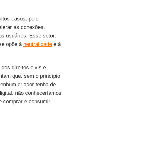
itos casos, pelo
elerar as conexões,
os usuários. Esse setor,
 se opõe à
neutralidade
e à
.
os direitos civis e
ntam que, sem o princípio
nenhum criador tenha de
digital, não conheceríamos
e comprar e consumir