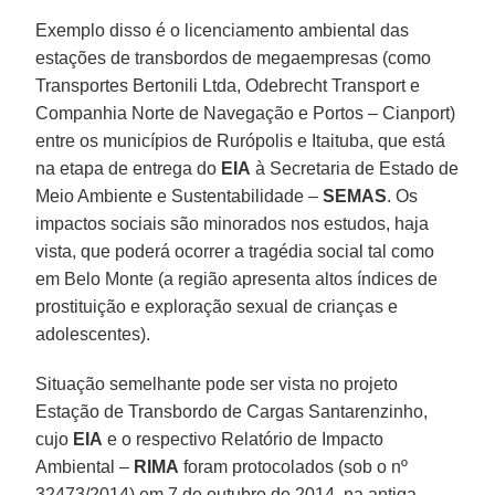
Exemplo disso é o licenciamento ambiental das
estações de transbordos de megaempresas (como
Transportes Bertonili Ltda, Odebrecht Transport e
Companhia Norte de Navegação e Portos – Cianport)
entre os municípios de Rurópolis e Itaituba, que está
na etapa de entrega do
EIA
à Secretaria de Estado de
Meio Ambiente e Sustentabilidade –
SEMAS
. Os
impactos sociais são minorados nos estudos, haja
vista, que poderá ocorrer a tragédia social tal como
em Belo Monte (a região apresenta altos índices de
prostituição e exploração sexual de crianças e
adolescentes).
Situação semelhante pode ser vista no projeto
Estação de Transbordo de Cargas Santarenzinho,
cujo
EIA
e o respectivo Relatório de Impacto
Ambiental –
RIMA
foram protocolados (sob o nº
32473/2014) em 7 de outubro de 2014, na antiga