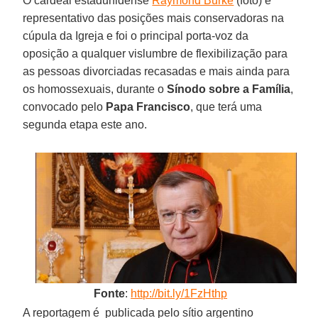
O cardeal estadunidense
Raymond Burke
(foto) é
representativo das posições mais conservadoras na
cúpula da Igreja e foi o principal porta-voz da
oposição a qualquer vislumbre de flexibilização para
as pessoas divorciadas recasadas e mais ainda para
os homossexuais, durante o
Sínodo sobre a Família
,
convocado pelo
Papa Francisco
, que terá uma
segunda etapa este ano.
Fonte
:
http://bit.ly/1FzHthp
A reportagem é publicada pelo sítio argentino