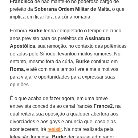
Francisco
de não mantê-lo no poderoso cargo de
prefeito da
Soberana Ordem Militar de Malta
, o que
implica em ficar fora da cúria romana.
Embora
Burke
tenha completado o tempo de cinco
anos previsto para os prefeitos da
Assinatura
Apostólica
, sua remoção, no contexto das polêmicas
geradas pelo Sínodo, levantou muitos rumores. No
entanto, mesmo fora da cúria,
Burke
continua em
Roma
, e até com mais tempo livre e mais motivos
para viajar e oportunidades para expressar suas
opiniões.
É o que acaba de fazer agora, em uma breve
entrevista concedida ao canal francês
France2
, na
qual reitera sua oposição a qualquer abertura aos
divorciados e aos gays e anuncia que, caso elas
acontecerem, irá
resistir
. Na nota realizada pela
televisão francesa,
Burke
declara-se admirador