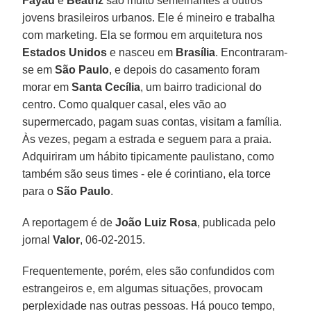
Fayad
e
Beatriz
são muito semelhantes a outros
jovens brasileiros urbanos. Ele é mineiro e trabalha
com marketing. Ela se formou em arquitetura nos
Estados Unidos
e nasceu em
Brasília
. Encontraram-
se em
São Paulo
, e depois do casamento foram
morar em
Santa Cecília
, um bairro tradicional do
centro. Como qualquer casal, eles vão ao
supermercado, pagam suas contas, visitam a família.
Às vezes, pegam a estrada e seguem para a praia.
Adquiriram um hábito tipicamente paulistano, como
também são seus times - ele é corintiano, ela torce
para o
São Paulo
.
A reportagem é de
João Luiz Rosa
, publicada pelo
jornal
Valor
, 06-02-2015.
Frequentemente, porém, eles são confundidos com
estrangeiros e, em algumas situações, provocam
perplexidade nas outras pessoas. Há pouco tempo,