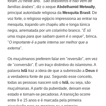
foram 20 neste ano. "
São brasileiros e não vêm de
famílias árabes
", diz o xeque
Abdelhamid Metwally
,
principal autoridade religiosa da
Mesquita Brasil
. De
voz forte, o religioso egípcio impressiona ao entrar na
mesquita, trajando um chapéu alto e longa túnica
negra, arrematada por um colarinho branco. "
É só
uma roupa para que saibam quem é o xeque
", brinca.
"
O importante é a parte interna ser melhor que a
externa
".
Os muçulmanos preferem falar em "
reversão
", em vez
de "
conversão
". É um traço distintivo do islamismo. A
palavra
Islã
traz a ideia de que a submissão a
Deus
é
a verdadeira fonte de paz. Segundo esse conceito,
todas as pessoas nascem sob o
Islã
, ou seja, são
muçulmanas. A partir da puberdade, deixam esse
estado e tornam-se pecadoras. A transição ocorre
entre 9 e 15 anos e é marcada pela primeira