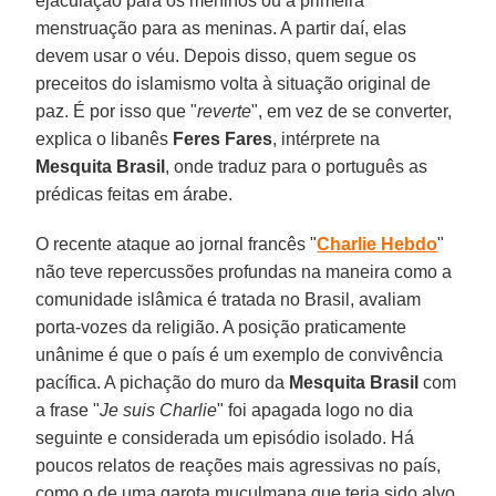
ejaculação para os meninos ou a primeira
menstruação para as meninas. A partir daí, elas
devem usar o véu. Depois disso, quem segue os
preceitos do islamismo volta à situação original de
paz. É por isso que "
reverte
", em vez de se converter,
explica o libanês
Feres Fares
, intérprete na
Mesquita Brasil
, onde traduz para o português as
prédicas feitas em árabe.
O recente ataque ao jornal francês "
Charlie Hebdo
"
não teve repercussões profundas na maneira como a
comunidade islâmica é tratada no Brasil, avaliam
porta-vozes da religião. A posição praticamente
unânime é que o país é um exemplo de convivência
pacífica. A pichação do muro da
Mesquita Brasil
com
a frase "
Je suis Charlie
" foi apagada logo no dia
seguinte e considerada um episódio isolado. Há
poucos relatos de reações mais agressivas no país,
como o de uma garota muçulmana que teria sido alvo