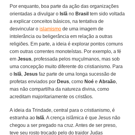
Por enquanto, boa parte da ação das organizações
orientadas a divulgar o
Islã
no
Brasil
tem sido voltada
a explicar conceitos básicos, na tentativa de
desvincular o
islamismo
de uma imagem de
intolerância ou beligerância em relação a outras
religiões. Em parte, a ideia é explorar pontos comuns
com outras correntes monoteístas. Por exemplo, a fé
em
Jesus
, professada pelos muçulmanos, mas sob
uma concepção muito diferente do cristianismo. Para
o
Islã
,
Jesus
faz parte de uma longa sucessão de
profetas enviados por
Deus
, como
Noé
e
Abraão
,
mas não compartilha da natureza divina, como
acreditam majoritariamente os cristãos.
A ideia da Trindade, central para o cristianismo, é
estranha ao
Islã
. A crença islâmica é que Jesus não
chegou a ser pregado na cruz. Antes de ser preso,
teve seu rosto trocado pelo do traidor Judas