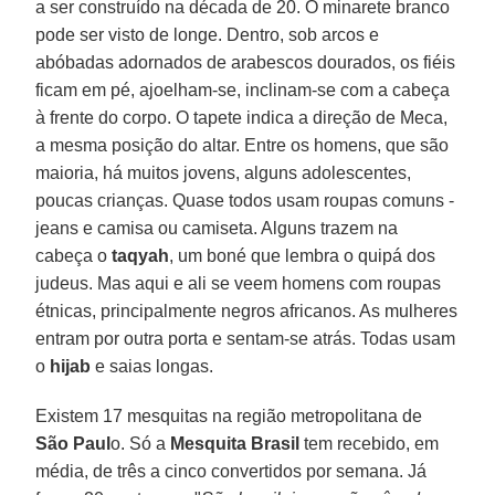
a ser construído na década de 20. O minarete branco
pode ser visto de longe. Dentro, sob arcos e
abóbadas adornados de arabescos dourados, os fiéis
ficam em pé, ajoelham-se, inclinam-se com a cabeça
à frente do corpo. O tapete indica a direção de Meca,
a mesma posição do altar. Entre os homens, que são
maioria, há muitos jovens, alguns adolescentes,
poucas crianças. Quase todos usam roupas comuns -
jeans e camisa ou camiseta. Alguns trazem na
cabeça o
taqyah
, um boné que lembra o quipá dos
judeus. Mas aqui e ali se veem homens com roupas
étnicas, principalmente negros africanos. As mulheres
entram por outra porta e sentam-se atrás. Todas usam
o
hijab
e saias longas.
Existem 17 mesquitas na região metropolitana de
São Paul
o. Só a
Mesquita Brasil
tem recebido, em
média, de três a cinco convertidos por semana. Já