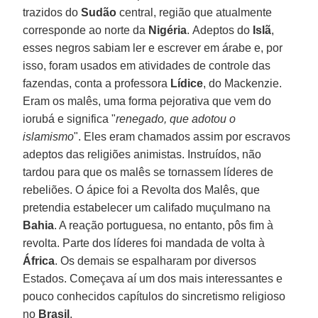
trazidos do
Sudão
central, região que atualmente
corresponde ao norte da
Nigéria
. Adeptos do
Islã
,
esses negros sabiam ler e escrever em árabe e, por
isso, foram usados em atividades de controle das
fazendas, conta a professora
Lídice
, do Mackenzie.
Eram os malês, uma forma pejorativa que vem do
iorubá e significa "
renegado, que adotou o
islamismo
". Eles eram chamados assim por escravos
adeptos das religiões animistas. Instruídos, não
tardou para que os malês se tornassem líderes de
rebeliões. O ápice foi a Revolta dos Malês, que
pretendia estabelecer um califado muçulmano na
Bahia
. A reação portuguesa, no entanto, pôs fim à
revolta. Parte dos líderes foi mandada de volta à
África
. Os demais se espalharam por diversos
Estados. Começava aí um dos mais interessantes e
pouco conhecidos capítulos do sincretismo religioso
no
Brasil
.