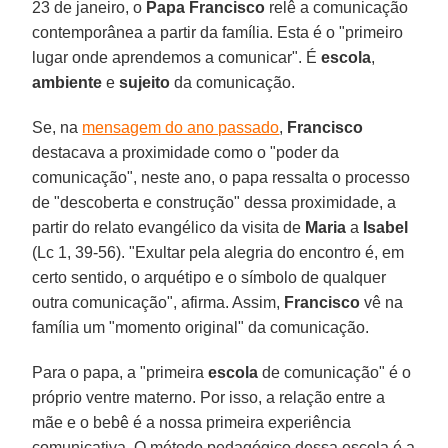
23 de janeiro, o
Papa Francisco
relê a comunicação
contemporânea a partir da família. Esta é o "primeiro
lugar onde aprendemos a comunicar". É
escola
,
ambiente
e
sujeito
da comunicação.
Se, na
mensagem do ano passado
,
Francisco
destacava a proximidade como o "poder da
comunicação", neste ano, o papa ressalta o processo
de "descoberta e construção" dessa proximidade, a
partir do relato evangélico da visita de
Maria
a
Isabel
(Lc 1, 39-56). "Exultar pela alegria do encontro é, em
certo sentido, o arquétipo e o símbolo de qualquer
outra comunicação", afirma. Assim,
Francisco
vê na
família um "momento original" da comunicação.
Para o papa, a "primeira
escola
de comunicação" é o
próprio ventre materno. Por isso, a relação entre a
mãe e o bebê é a nossa primeira experiência
comunicativa. O método pedagógico dessa escola é a