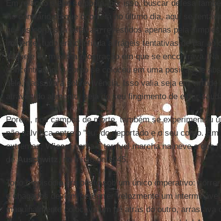
Em relação a ele, se podia, por isso, buscar defesa tamb
Ao contrário do que ocorrerá no último dia, aqui se tentav
que os corpos já estavam revestidos apenas pela simples 
iminente, tudo era confiada a frágeis tentativas de dar ao
daquele da máxima prostração em que se encontrava. Na
concentração, o corpo se colocou em uma posição de abso
dele, passava a sobrevivência. Isso valia seja em virtud
através do alimento, seja do seu fingimento de estar saudáv
Porém, nos campos de morte, também se experimentou u
não salvífica entre o "eu" do deportado e o seu corpo. E
extremas,
Wiesel
conta a terrível marcha na neve a que 
de
Auschwitz
, no início de 1945.
Todo o episódio era posto sob um único imperativo: correr
e chagados deviam percorrer velozmente um interminável
maquinalmente colocava um pé atrás do outro, arrastava 