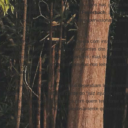
seres humanos que se tornaram estômagos nas garras d
realmente reduzi-los, como escreve
Feuerbach
, a parede
autoconsomem, tinham que saber se supervisionar. A ele
fingissem estar saudáveis.
O momento em que tudo isso se revela com insuportável 
seleção – um dos outros pontos constantes dos relatos l
morte dependiam não do estar saudável, mas do aparecer 
"todos os detidos do bloco estavam nus nos leitos: é assi
do
Juízo Universal
".
Certamente, havia o juízo, e disso dependiam literalmente
entanto, não só se realizava diante do "juiz injusto" (em v
Filho do homem que se identifica com quem tem fome e se
realizava diante de um olho impiedosamente questionado
apressado.