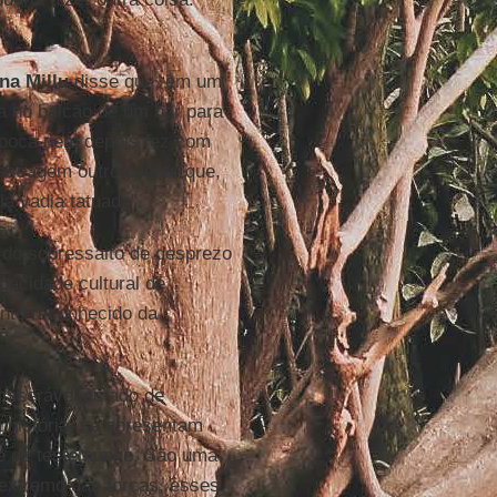
na Millu
disse que, em um
a no balcão de um bar para
época nem depois fez com
assagem outro cliente que,
la vadia tatuada".
 do sobressalto de desprezo
pacidade cultural de
ente reconhecido da
miserável estado de
história, se apresentam
 e de testemunho. São uma
 extremo das forças, esses