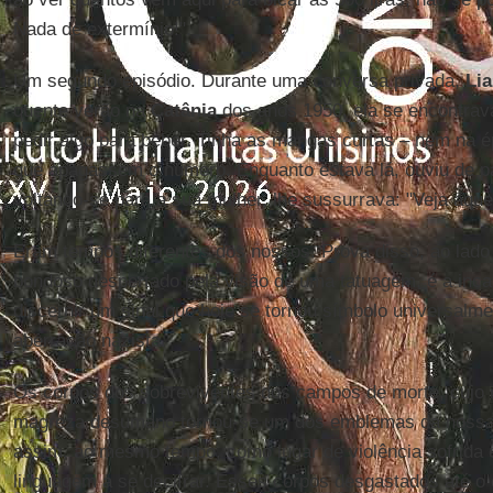
Nada de extermínio!".
Um segundo episódio. Durante uma conversa privada,
Lia
quente verão na
Catânia
dos anos 1950, ela se encontrav
pedir algo para beber. Tinha as mangas curtas – nem na 
que apagassem o número. Enquanto estava lá, ouviu de p
voltando-se para a sua mulher, lhe sussurrava: "Veja aque
Eram tempos diferentes dos nossos. Prova disso, ao lado
bondoso despertado pela visão de uma tatuagem, é a inca
discernir um sinal que hoje se tornou símbolo universalm
aberração nazista.
Os corpos dos sobreviventes dos campos de morte, cujo 
magreza desumano tornou-se um dos emblemas da nossa 
assim, ao mesmo tempo, como lugar de violência sofrida
linguagem a se decifrar. Esses corpos desgastados até o