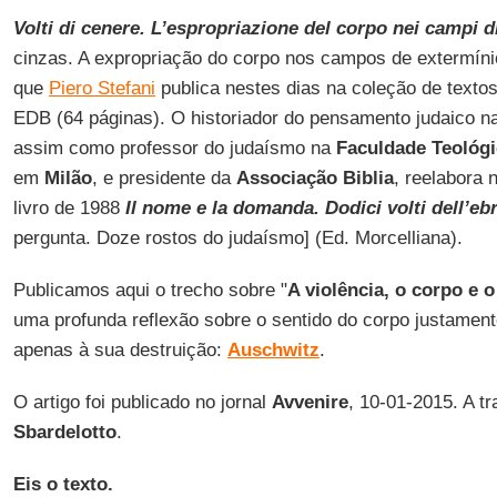
Volti di cenere. L’espropriazione del corpo nei campi d
cinzas. A expropriação do corpo nos campos de extermínio] 
que
Piero Stefani
publica nestes dias na coleção de textos
EDB (64 páginas). O historiador do pensamento judaico 
assim como professor do judaísmo na
Faculdade Teológic
em
Milão
, e presidente da
Associação Biblia
, reelabora 
livro de 1988
Il nome e la domanda. Dodici volti dell’e
pergunta. Doze rostos do judaísmo] (Ed. Morcelliana).
Publicamos aqui o trecho sobre "
A violência, o corpo e 
uma profunda reflexão sobre o sentido do corpo justament
apenas à sua destruição:
Auschwitz
.
O artigo foi publicado no jornal
Avvenire
, 10-01-2015. A t
Sbardelotto
.
Eis o texto.