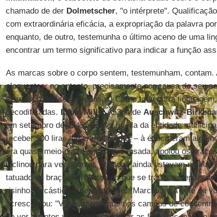
chamado de der
Dolmetscher
, "o intérprete". Qualificaç
com extraordinária eficácia, a expropriação da palavra por 
enquanto, de outro, testemunha o último aceno de uma li
encontrar um termo significativo para indicar a função as
As marcas sobre o corpo sentem, testemunham, contam. A
eloquentes; no entanto, precisamente por causa do seu se
vezes tornam-se impiedosas. Como toda outra linguagem
decodificadas.
Liana Millu
, A5384 de
Auschwitz-Birkena
em setembro de 1945, estava na fila da entidade municipa
receber 500 liras lhe eram devidas – à época eram alguma 
era quase meio-dia, e a jovem, cansada, apoiou os braços
inclinou para ver quantas pessoas ainda estavam na fila. 
tatuado no braço. Perguntou do que se tratava. Depois de
risinho sarcástico e depois disse: "Marcavam a pele de 
acrescentou: "Vocês dizem que nos campos de concentra
ao ver quantos vêm aqui para bicar as 500 liras, não se po