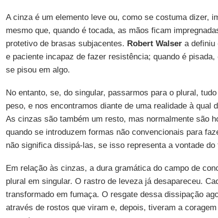
A cinza é um elemento leve ou, como se costuma dizer, i
mesmo que, quando é tocada, as mãos ficam impregnadas
protetivo de brasas subjacentes.
Robert Walser
a definiu
e paciente incapaz de fazer resistência; quando é pisada
se pisou em algo.
No entanto, se, do singular, passarmos para o plural, tud
peso, e nos encontramos diante de uma realidade à qual d
As cinzas são também um resto, mas normalmente são h
quando se introduzem formas não convencionais para faze
não significa dissipá-las, se isso representa a vontade do 
Em relação às cinzas, a dura gramática do campo de con
plural em singular. O rastro de leveza já desapareceu. C
transformado em fumaça. O resgate dessa dissipação ago
através de rostos que viram e, depois, tiveram a coragem