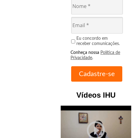
Eu concordo em
receber comunicações.
Conheça nossa
Política de
Privacidade
.
Vídeos IHU
play_circle_outline