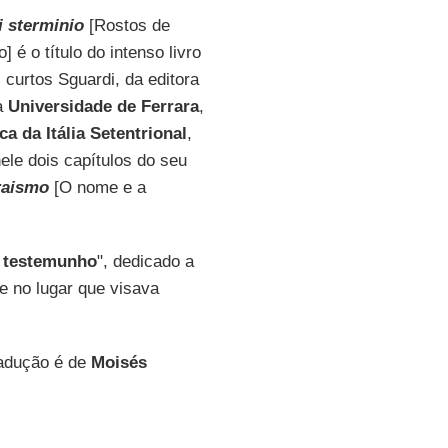
i sterminio
[Rostos de
é o título do intenso livro
 curtos Sguardi, da editora
na
Universidade de Ferrara
,
a da Itália Setentrional
,
nele dois capítulos do seu
braismo
[O nome e a
o testemunho
", dedicado a
e no lugar que visava
radução é de
Moisés