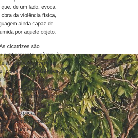
ão que, de um lado, evoca,
obra da violência física,
nguagem ainda capaz de
sumida por aquele objeto.
s cicatrizes são
r publicamente visíveis, às
, elas também devem ser
u
, conta que, em
Gênova
,
l de assistência para
coisa. A espera foi longa,
 na porta. O funcionário se
Foi então que viu o número
 ouvir a explicação, deu um
vocês? Como animais?", e
ção era um matadouro. Mas,
deria dizer outra coisa.