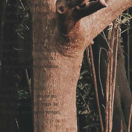
e uma fome que parece
s digestivas vazias que se
s também era imposto que
intensidade era o de
igados à
Shoá
. A vida ou a
tal. Decretada a seleção,
m que se deve estar diante
 a vida e a morte. No
ez de se realizar diante do
de, Mt 25, 31-46), mas se
r, embora, ao mesmo tempo,