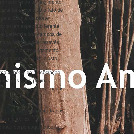
ém recorrendo ao fingimento.
a manter escondido o fato de
pele. Diante da morte
 corpo um aspecto diferente
 experiência dos campos de
luta centralidade: através
e do seu autoprolongamento
el diante do "juiz injusto."
ma espécie de dissociação
m uma das suas páginas
foram forçados os evacuados
, correr. Corpos muito fracos
 caminho: "Eu
o meu corpo esquelético