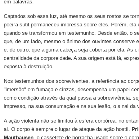
em palavras.
Captados sob essa luz, até mesmo os seus rostos se tor
poeira sutil permaneceu impressa sobre eles. Porém, el
quando se transformou em testemunho. Desde então, o se
que, de um lado, mesmo o ânimo dos ouvintes conserve em
e, de outro, que alguma cabeça seja coberta por ela. As 
centralidade da corporeidade. A sua origem está lá, exp
exposta à destruição.
Nos testemunhos dos sobreviventes, a referência ao corp
"imersão" em fumaça e cinzas, desempenha um papel centr
como condição através da qual passa a sobrevivência, se
impresso, na sua consumação e na sua lesão, o sinal da vi
A ação violenta não se limitou à esfera corpórea, no enta
aí. O corpo é sempre o lugar de ataque da ação hostil.
Pr
Mauthausen
, o cassetete de borracha usado sobre o corp