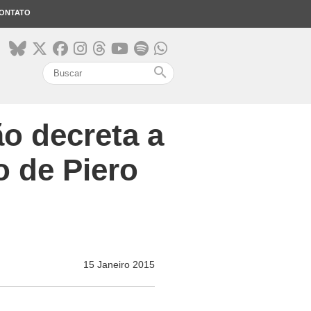
ONTATO
search
o decreta a
o de Piero
15 Janeiro 2015