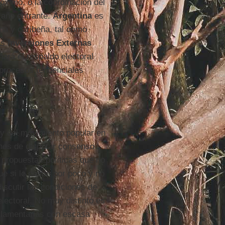
óximo, o la coordinación del
 año entrante.
Argentina
es
ana y caribeña, tal como
as
Inversiones Externas
ará el respaldo electoral
, procesos tendenciales
 y del movimiento popular en
ones de disputar consenso
 propuestas políticas que no
que si lo pasan por poco y no
scutir las condiciones de
lectoral. No muy distinto es
rlamentarias con escasa