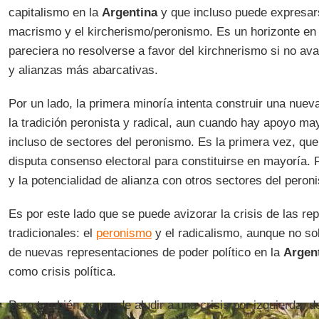
capitalismo en la
Argentina
y que incluso puede expresars
macrismo y el kircherismo/peronismo. Es un horizonte en 
pareciera no resolverse a favor del kirchnerismo si no av
y alianzas más abarcativas.
Por un lado, la primera minoría intenta construir una nueva
la tradición peronista y radical, aun cuando hay apoyo may
incluso de sectores del peronismo. Es la primera vez, que
disputa consenso electoral para constituirse en mayoría. P
y la potencialidad de alianza con otros sectores del peron
Es por este lado que se puede avizorar la crisis de las re
tradicionales: el
peronismo
y el radicalismo, aunque no so
de nuevas representaciones de poder político en la
Argen
como crisis política.
Pero también se puede aludir a una crisis por izquierda, de