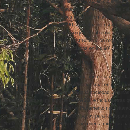
como la 11° reunión ministerial de la
OMC
en diciembre pr
G20
para el 2018 y un cónclave mundial en noviembre del
destino marginal de inversiones en la región latinoameric
informó recientemente la
CEPAL
al evaluar el estado de l
Directas
en la región. Es por eso que el gobierno aprovech
para profundizar el ajuste y la reestructuración regresiva
iniciados en la dictadura y potenciados en los 90´.
Pensar y discutir la alternativa
Una reflexión especial merece la situación de la izquierda
general para organizar fuerza política y social en condici
para una transformación profunda de la sociedad. Algunas
llegan a superar el mínimo de las
PASO
, e incluso otras 
necesariamente podrán acceder al Parlamento necesitan di
acumulación de poder popular necesarias para la disputa e
el razonamiento para aquellos que acceden a minorías pa