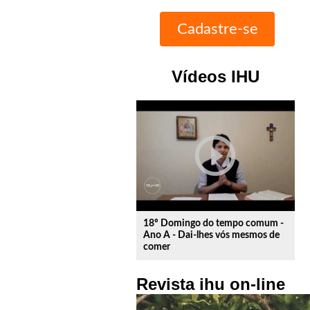
Vídeos IHU
play_circle_outline
18º Domingo do tempo comum -
Ano A - Dai-lhes vós mesmos de
comer
Revista ihu on-line