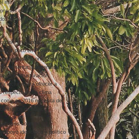
el mínimo 1,5% exigido por
cionados como el FIT, que
dos en algunos distritos,
ominio en Capital y adiciona
rde por poco en
Provincia de
magen instalada previamente.
a parlamentaria, entendida
te y reestructuración
na lectura para ofrecer a
 respecto de un clima
 y como en 2016 necesita de
contra los de abajo.
spiciosos sobre el
e apoyo ideológico y político