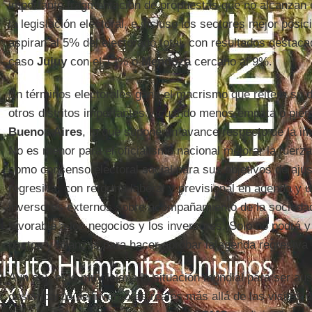
importante fragmentación de propuestas que no alcanzan 
la legislación electoral, e incluso los sectores mejor posi
aspiran al 5% del electorado total, con resultados destaca
caso
Jujuy
con el 13% o
Mendoza
cercano al 9%.
En términos electorales gana el macrismo que reitera su d
otros distritos importantes y cuando menos empata o pie
Buenos Aires
, lo que supone un avance respecto de la i
No es menor para el oficialismo nacional mejorar la fuerz
como consenso electoral social para sus objetivos de ajus
regresiva, con reforma laboral y previsional en agenda y u
inversores externos sobre acompañamiento de la sociedad
favorable a los negocios y los inversores. Solo no podrá
pactos y alianzas para hacer aprobar la agenda regresiva 
Aun así, está muy lejana la situación mundial para ser au
desembarco de inversores reales más allá de las visitas d