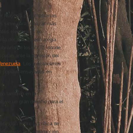
er mayoría parlamentarias
s sirve para analizar más
unfos electorales en
ima década. La estrategia
cionaria de los 60/70, donde
sputas ante la agresión del
enezuela
. Los mecanismos
ón popular ensayados en
ino también en la
ituye un gran desafío para el
flexión sobre la crítica de
alternativas en construcción.