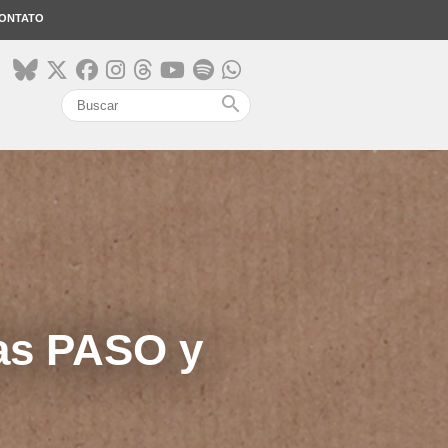
ONTATO
search
las PASO y