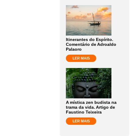
Itinerantes do Espírito.
Comentário de Adroaldo
Palaoro
LER MAIS
A mística zen budista na
trama da vida. Artigo de
Faustino Teixeira
LER MAIS