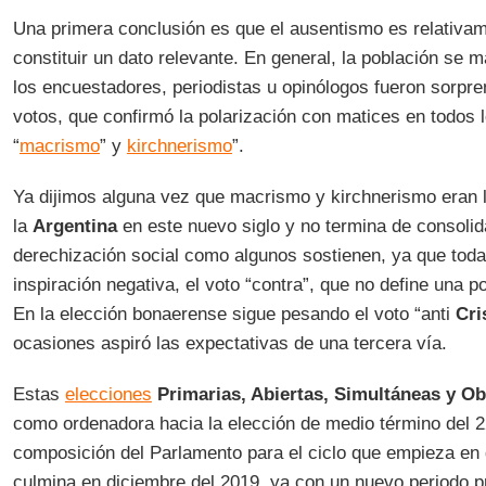
Una primera conclusión es que el ausentismo es relativame
constituir un dato relevante. En general, la población se m
los encuestadores, periodistas u opinólogos fueron sorpre
votos, que confirmó la polarización con matices en todos lo
“
macrismo
” y
kirchnerismo
”.
Ya dijimos alguna vez que macrismo y kirchnerismo eran 
la
Argentina
en este nuevo siglo y no termina de consolid
derechización social como algunos sostienen, ya que toda
inspiración negativa, el voto “contra”, que no define una po
En la elección bonaerense sigue pesando el voto “anti
Cri
ocasiones aspiró las expectativas de una tercera vía.
Estas
elecciones
Primarias, Abiertas, Simultáneas y Ob
como ordenadora hacia la elección de medio término del 22
composición del Parlamento para el ciclo que empieza en 
culmina en diciembre del 2019, ya con un nuevo periodo p