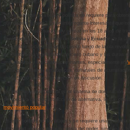
densidad política en la sociedad.
¿Cuánta densidad social y política se requiere para obten
que disputen poder? Es un interrogante interesante que no
allá de la realidad nacional y pensar en los 18 años de tri
Venezuela
, o los procesos de
Bolivia
y
Ecuador
de la últ
del cambio social está en discusión luego de la ola revolu
se mantiene la vigencia del proceso cubano y las duras di
imperialismo y las clases dominantes, especialmente en
V
políticos, sociales, económicos, culturales de acumulaci
estos 50/60 años están también en discusión.
No solo hay crisis política en el sistema de dominación, s
perspectiva de la construcción de alternativa, lo que const
movimiento popular
.
En este sentido no hay atajos y se requiere una profunda re
la realidad, no solo de la iniciativa del poder, sino de las 