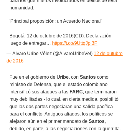
para los guerrilleros involucrados en delitos de lesa
humanidad.
'Principal proposición: un Acuerdo Nacional'
Bogotá, 12 de octubre de 2016(CD). Declaración
luego de entregar…
https://t.co/9UttqJpI3F
— Álvaro Uribe Vélez (@AlvaroUribeVel)
12 de outubro
de 2016
Fue en el gobierno de
Uribe
, con
Santos
como
ministro de Defensa, que el estado colombiano
intensificó sus ataques a las
FARC
, que terminaron
muy debilitadas - lo cual, en cierta medida, posibilitó
que las dos partes negociaran una salida pacífica
para el conflicto. Antiguos aliados, los políticos se
alejaron aún en el primer mandato de
Santos
,
debido, en parte, a las negociaciones con la guerrilla.