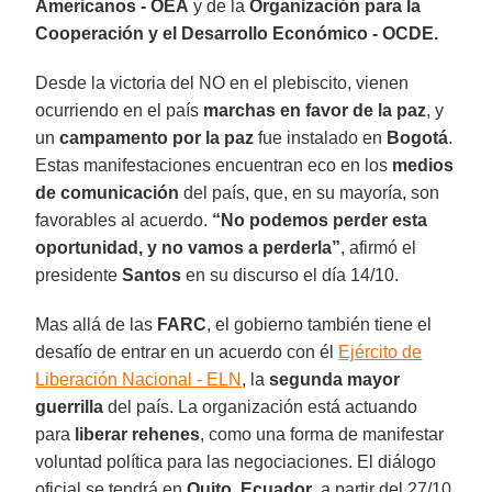
Americanos - OEA
y de la
Organización para la
Cooperación y el Desarrollo Económico - OCDE.
Desde la victoria del NO en el plebiscito, vienen
ocurriendo en el país
marchas en favor de la paz
, y
un
campamento por la paz
fue instalado en
Bogotá
.
Estas manifestaciones encuentran eco en los
medios
de comunicación
del país, que, en su mayoría, son
favorables al acuerdo.
“No podemos perder esta
oportunidad, y no vamos a perderla”
, afirmó el
presidente
Santos
en su discurso el día 14/10.
Mas allá de las
FARC
, el gobierno también tiene el
desafío de entrar en un acuerdo con él
Ejército de
Liberación Nacional - ELN
, la
segunda mayor
guerrilla
del país. La organización está actuando
para
liberar rehenes
, como una forma de manifestar
voluntad política para las negociaciones. El diálogo
oficial se tendrá en
Quito
,
Ecuador
, a partir del 27/10.