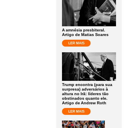
A amnésia presbiteral.
Artigo de Matias Soares
LER MAIS
Trump encontra (para sua
surpresa) adversários à
altura no Irã: líderes tão
obstinados quanto ele.
Artigo de Andrew Roth
LER MAIS