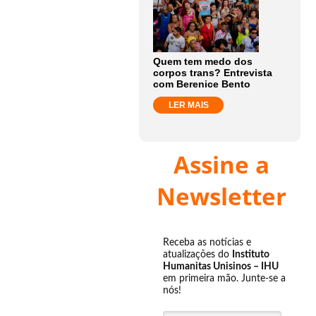
Quem tem medo dos
corpos trans? Entrevista
com Berenice Bento
LER MAIS
Assine a
Newsletter
Receba as notícias e
atualizações do
Instituto
Humanitas Unisinos – IHU
em primeira mão. Junte-se a
nós!