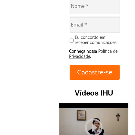
Eu concordo em
receber comunicações.
Conheça nossa
Política de
Privacidade
.
Vídeos IHU
play_circle_outline