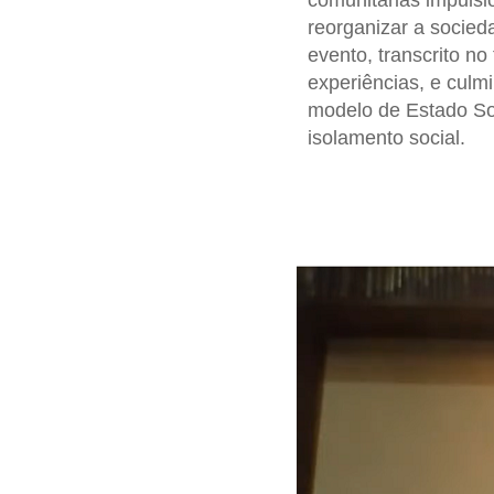
comunitárias impuls
reorganizar a socied
evento, transcrito n
experiências, e cul
modelo de Estado Soc
isolamento social.