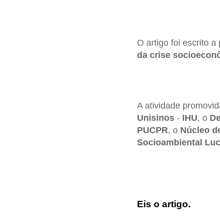
O artigo foi escrito 
da crise socioeconô
A atividade promovi
Unisinos
-
IHU
, o
De
PUCPR
, o
Núcleo d
Socioambiental Lu
Eis o artigo.