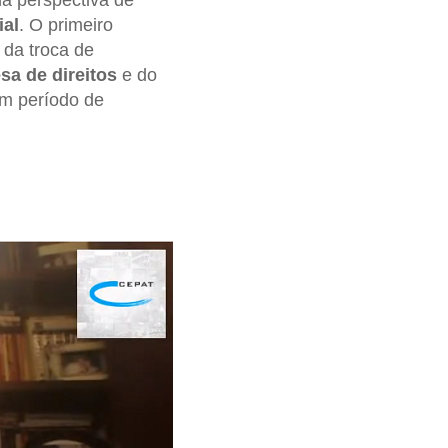
na perspectiva de
ial
. O primeiro
 da troca de
sa de direitos
e do
um período de