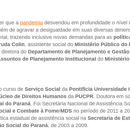
er que a
pandemia
desvendou em profundidade o nível
além de agravar a desigualdade em suas diversas dimen
ritorial, trazendo inclusive novas demandas para as
políti
ruda Colin
, assistente social do
Ministério Público do
 diretora do
Departamento de Planejamento e Gestão
Assuntos de Planejamento Institucional
do
Ministéri
o curso de
Serviço Social
da
Pontifícia Universidade 
úcleo de Direitos Humanos
da
PUCPR
. Doutora em so
al do Paraná
. Foi Secretária Nacional de Assistência S
ocial e Combate à Fome
/
MDS
no período de 2011 a 20
tica estadual de assistência social na
Secretaria de Es
o Social do Paraná
, de 2003 a 2009.