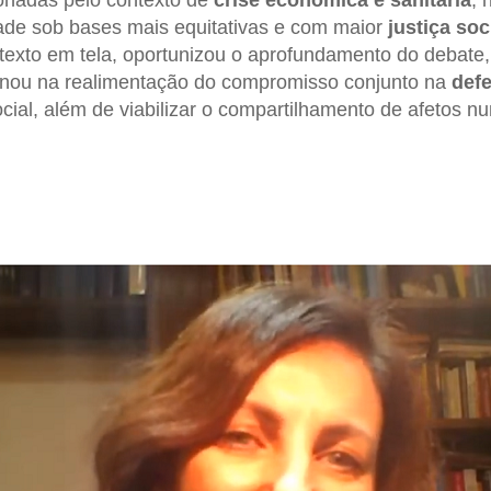
ionadas pelo contexto de
crise econômica e sanitária
, 
ade sob bases mais equitativas e com maior
justiça soc
o texto em tela, oportunizou o aprofundamento do debate,
minou na realimentação do compromisso conjunto na
defe
ial, além de viabilizar o compartilhamento de afetos n