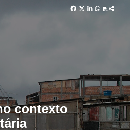
 no contexto
tária