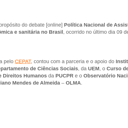
a propósito do debate [online]
Política Nacional de Assi
mica e sanitária no Brasil
, ocorrido no último dia 09 d
da pelo
CEPAT
, contou com a parceria e o apoio do
Inst
partamento de Ciências Sociais
, da
UEM
, o
Curso de
e Direitos Humanos
da
PUCPR
e o
Observatório Naci
ciano Mendes de Almeida
–
OLMA
.