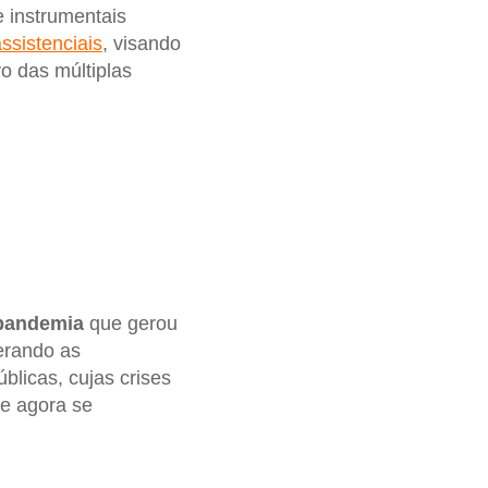
e instrumentais
assistenciais
, visando
o das múltiplas
 pandemia
que gerou
erando as
blicas, cujas crises
 e agora se