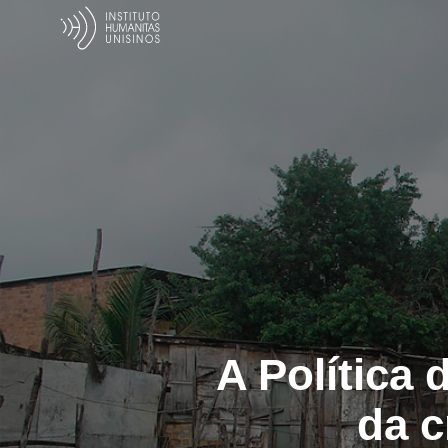
A Política 
da c