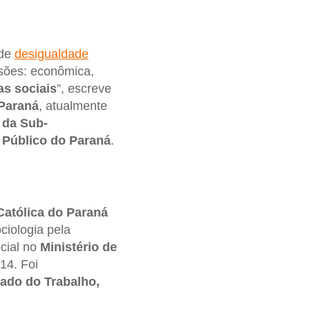
 de
desigualdade
sões: econômica,
cas sociais
”, escreve
 Paraná
, atualmente
 da Sub-
o Público do Paraná
.
Católica do Paraná
ciologia pela
ocial no
Ministério de
14. Foi
tado do Trabalho,