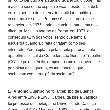
um curto período até a sua morte. Deixou o poder nas
mãos de sua então esposa e vice-presidenta Isabel,
em um período de extrema instabilidade política,
econômica e social. Por pressões militares ela se
renunciou em 1976, abrindo caminho para uma nova
ditadura. Mas, no retorno de Perón, em 1973, ele
conseguiu 62% dos votos, sendo que tanto a
esquerda quanto a direita o tratam como seu
intérprete. Perón optaria pela direita patronal, pelo
aparelho sindical da Confederação Geral do Trabalho
(CGT) e pelo exército, rompendo com uma juventude
peronista de esquerda, os montoneros, que
sonhavam com uma “pátria socialista”.
(2)
Antonio Quarracino
foi arcebispo de Buenos
Aires entre 1990 e 1998. Cardeal da Igreja Católica
foi professor de Teologia na Universidade Católica
Argentina (UCA). Morreu em 1998 e foi sucedido pelo