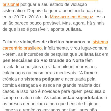
prisional
potiguar e seu estado de violação
sistemático. Depois da guerra acontecida nas ruas
entre 2017 e 2018 e do
Massacre em Alcaçuz
, essa
união parece pouco provável. Mas, agora, há sinais
de que isso é possível”, aponta
Juliana
.
Falar de
violações de direitos humanos
no
sistema
carcerário brasileiro
, infelizmente, virou lugar-comum.
Porém, as incursões de pesquisa que
Juliana
faz em
penitenciárias do Rio Grande do Norte
têm
revelado condições de vida muito inferiores aos
calabouços ou masmorras medievais. “A
fome
é
crônica no
sistema potiguar
e acentuada pela
comida estragada e azeda na grande maioria dos
casos, e isso não é novidade para quem pesquisa o
campo ou atua nele. As
celas estão superlotadas
e
os presos denunciam ainda que bens de higiene,
limpeza e remédios enviados por familiares não