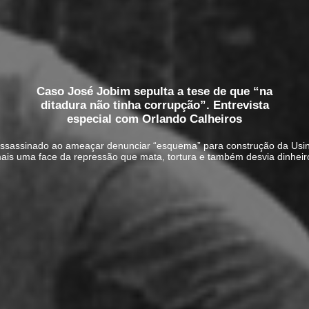
Caso José Jobim sepulta a tese de que “na
ditadura não tinha corrupção”. Entrevista
especial com Orlando Calheiros
 assassinado ao ameaçar denunciar “esquema” para construção da Usina 
ais uma face da repressão que mata, tortura e também desvia dinheir