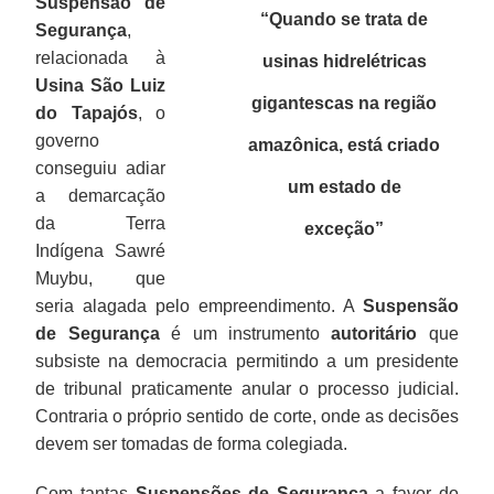
Suspensão de
“Quando se trata de
Segurança
,
relacionada à
usinas hidrelétricas
Usina São Luiz
gigantescas na região
do Tapajós
, o
governo
amazônica, está criado
conseguiu adiar
um estado de
a demarcação
da Terra
exceção
”
Indígena Sawré
Muybu, que
seria alagada pelo empreendimento. A
Suspensão
de Segurança
é um instrumento
autoritário
que
subsiste na democracia permitindo a um presidente
de tribunal praticamente anular o processo judicial.
Contraria o próprio sentido de corte, onde as decisões
devem ser tomadas de forma colegiada.
Com tantas
Suspensões de Segurança
a favor do