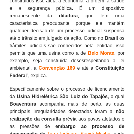
construídos isso afeta a economia, a ordem, a saúde
e a segurança pública. É um dispositivo
remanescente da
ditadura
, que tem uma
característica preocupante, porque ele mantém
qualquer decisão de um processo judicial suspensa
até o trânsito em julgado da ação. Como no
Brasil
os
trâmites judiciais são conhecidos pela lentidão, isso
permite que uma usina como a de
Belo Monte
, por
exemplo, seja construída desesrespeitando a lei
ambiental, a
Convenção 169
e até a
Constituição
Federal
”, explica.
Especificamente sobre o processo de licenciamento
da
Usina Hidrelétrica São Luiz do Tapajós
, o qual
Boaventura
acompanha mais de perto, as duas
principais irregularidades detectadas foram a
não
realização da consulta prévia
aos povos afetados e
as pressões de
embargo ao processo de
demarcação da
Terra Indígena Sawré Muybu
, onde