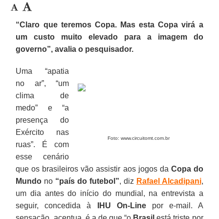
“Claro que teremos Copa. Mas esta Copa virá a
um custo muito elevado para a imagem do
governo”, avalia o pesquisador.
Uma “apatia
no ar”, “um
clima de
medo” e “a
presença do
Exército nas
Foto: www.circuitomt.com.br
ruas”. É com
esse cenário
que os brasileiros vão assistir aos jogos da
Copa do
Mundo
no
“país do futebol”
, diz
Rafael Alcadipani
,
um dia antes do início do mundial, na entrevista a
seguir, concedida à
IHU On-Line
por e-mail. A
sensação, acentua, é a de que “o
Brasil
está triste por