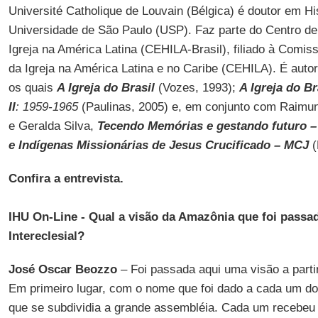
Université Catholique de Louvain (Bélgica) é doutor em His
Universidade de São Paulo (USP). Faz parte do Centro de
Igreja na América Latina (CEHILA-Brasil), filiado à Comis
da Igreja na América Latina e no Caribe (CEHILA). É autor
os quais
A Igreja do Brasil
(Vozes, 1993);
A Igreja do Br
II
: 1959-1965
(Paulinas, 2005) e, em conjunto com Raimun
e Geralda Silva,
Tecendo Memórias e gestando futuro – 
e Indígenas Missionárias de Jesus Crucificado – MCJ
(
Confira a entrevista.
IHU On-Line - Qual a visão da Amazônia que foi passa
Intereclesial?
José Oscar Beozzo
– Foi passada aqui uma visão a parti
Em primeiro lugar, com o nome que foi dado a cada um d
que se subdividia a grande assembléia. Cada um recebeu