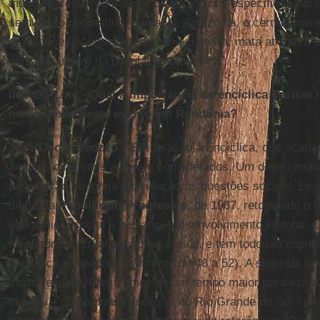
muito diferente, com desafios ecológicos específicos par
semi-árido nordestino, pantanal, Amazônia, o cerrado mine
grossense; manguezais da zona costeira, mata atlântica 
concentram 4/5 da população brasileira.
IHU On-Line - Qual a importância da encíclica Caritas i
no contexto deste evento em Rondônia?
José Oscar Beozzo
– Em relação à Encíclica, que acaba 
ângulos diferentes a serem considerados. Um deles, muit
da reflexão da Igreja em relação às questões sociais. Ess
direta da
Populorum Progressio
, de 1967, retomando o 
econômico, social e humano, (desenvolvimento integral, 
no quadro da crise econômica atual, e tem todo um capítul
ecológica é colocada (números de 48 a 52). A segunda que
muito recente. Precisamos de um tempo maior para estudá-
chegou – como dizem vocês aí do Rio Grande do Sul – mu