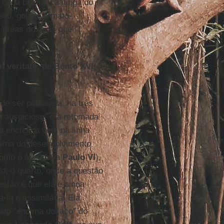
a cada bioma: caatinga do
iro, goiano e mato-
e áreas urbanas que
n veritate, de Bento XVI,
de ser publicada, há três
o auspicioso, é a retomada
a encíclica vem na linha
tema do desenvolvimento
como o apelidava
Paulo VI
),
o, o quarto, onde a questão
stão é que ela é ainda
la e assimilá-la. Ela
ito “encima do laço” do