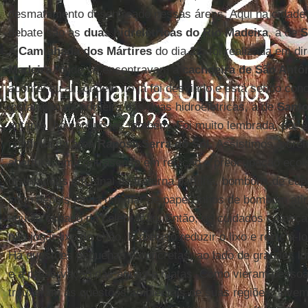
desmatamento desenfreado nessas áreas. Aqui na cidade 
debate são as
duas hidrelétricas do Rio Madeira
, a de
S
A
Caminhada dos Mártires
do dia 22, foi realizada em d
Madeira
, onde se encontravam a
cachoeira de São Antô
aconteceu ali, onde o rio já foi desviado e está sendo co
instalação da primeira das duas hidroelétricas, a de
Santo
entanto, há conquistas também. Foi muito lembrada, por
contínua da área
Raposa Serra do Sol
. Assistimos, porém
abertura, um contrasenso em relação à preocupação ecol
distribuídos em sinal de fraterna partilha, bombons de cu
Logo depois havia um mar de papeizinhos de bombom atir
aquele espaço da celebração. Então, os cuidados começam
não jogar lixo no chão. É preciso reduzir o lixo e reciclá-
Há questões pequenas e concretas, ao lado de grandes l
e a preservação das águas e matas. Como vieram pessoas 
trouxeram as questões ambientais de suas regiões. Tivemo