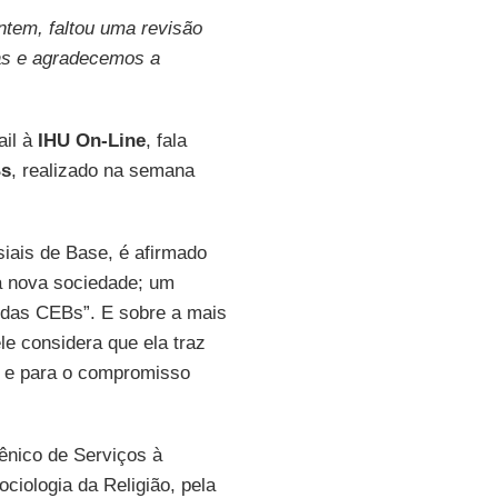
ntem, faltou uma revisão
ras e agradecemos a
ail à
IHU On-Line
, fala
Bs
, realizado na semana
siais de Base, é afirmado
 nova sociedade; um
o das CEBs”. E sobre a mais
ele considera que ela traz
a e para o compromisso
ênico de Serviços à
iologia da Religião, pela