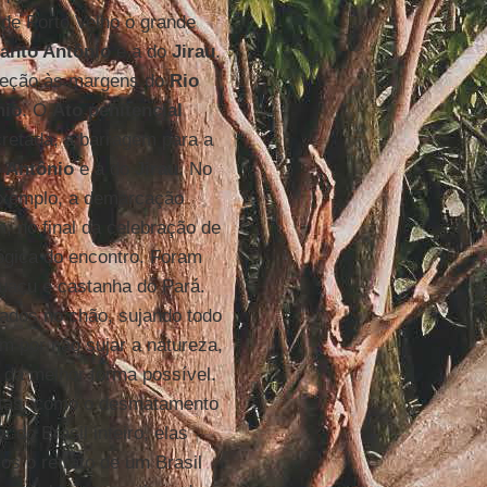
de Porto Velho o grande
anto Antônio
e a do
Jirau
.
ireção às margens do
Rio
nio
. O
Ato penitencial
ncretada, a barragem para a
 Antônio
e a do
Jirau
. No
 exemplo, a demarcação
, no final da celebração de
ógica do encontro. Foram
puaçu e castanha do Pará.
ados no chão, sujando todo
 por não sujar a natureza,
lo da melhor forma possível.
utas, como o desmatamento
do Brasil inteiro, elas
s o retrato de um Brasil