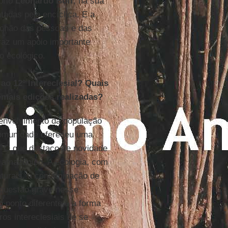
prio
Leonardo Boff
, na sua
tadas pela encíclica. E a
 chão das pessoas e das
raz um apoio importante
so ecológico.
ao 12º Intereclesial? Quais
emais edições realizadas?
envolvimento da população
comunidade ofereceu uma
es. O que destaco de novidade
 amazônico. A ecologia, com
aturais, a contaminação de
 questão grave nesse
ponto diferente é a forma
os intereclesiais de se