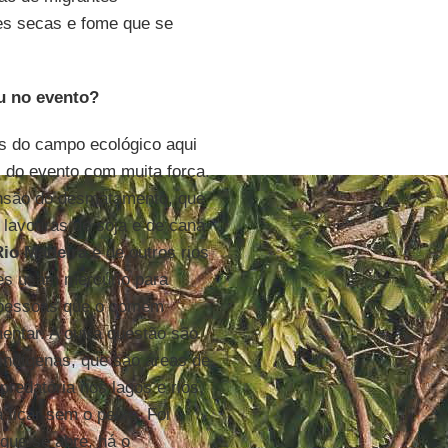
es secas e fome que se
u no evento?
os do campo ecológico aqui
 do evento com muita força.
ansão do desmatamento, que
lavouras de soja e de cana
Rio Madeira
e de outros rios
es usam mercúrio para
s pessoas que o comem
entar. A outra questão são
 indígenas, que são áreas de
redatória nos lagos e rios,
 ficar sem o peixe. Foi
que se abre, há o