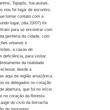
tins, Tapajós, Itacaiunas,
 rios foi lugar de encontro,
que tomar contato com a
do lugar, (dia 23/07) foi
rtiram para se encontrar com
da periferia da cidade, com
ções urbanas e
isões, a casas de
eficiência, para visitar
diretamente da realidade
clesial, desde a
nas aqui da região amazônica
dos os delegados no coração
 abertura, que foi no início
o no coração da floresta
auge do ciclo da borracha
hão de migrantes