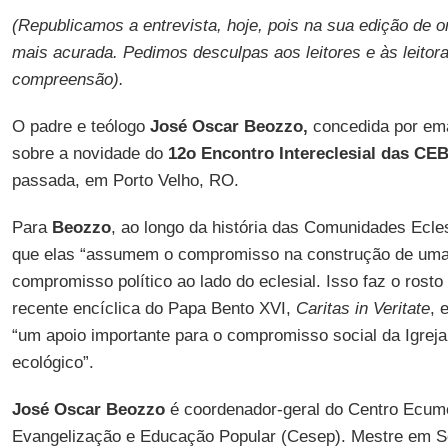
(Republicamos a entrevista, hoje, pois na sua edição de o
mais acurada. Pedimos desculpas aos leitores e às leito
compreensão).
O padre e teólogo
José Oscar Beozzo,
concedida por em
sobre a novidade do
12o Encontro Intereclesial das CE
passada, em Porto Velho, RO.
Para
Beozzo
, ao longo da história das Comunidades Ecle
que elas “assumem o compromisso na construção de uma
compromisso político ao lado do eclesial. Isso faz o rost
recente encíclica do Papa Bento XVI,
Caritas in Veritate
, 
“um apoio importante para o compromisso social da Igrej
ecológico”.
José Oscar Beozzo
é coordenador-geral do Centro Ecum
Evangelização e Educação Popular (Cesep). Mestre em Soc