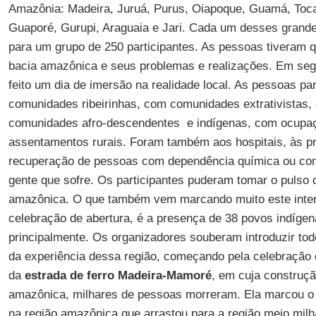
Amazônia: Madeira, Juruá, Purus, Oiapoque, Guamá, Tocan
Guaporé, Gurupi, Araguaia e Jari. Cada um desses grandes
para um grupo de 250 participantes. As pessoas tiveram 
bacia amazônica e seus problemas e realizações. Em segun
feito um dia de imersão na realidade local. As pessoas pa
comunidades ribeirinhas, com comunidades extrativistas, 
comunidades afro-descendentes e indígenas, com ocupa
assentamentos rurais. Foram também aos hospitais, às pr
recuperação de pessoas com dependência química ou com d
gente que sofre. Os participantes puderam tomar o pulso 
amazônica. O que também vem marcando muito este intere
celebração de abertura, é a presença de 38 povos indíge
principalmente. Os organizadores souberam introduzir to
da experiência dessa região, começando pela celebração de
da
estrada de ferro Madeira-Mamoré
, em cuja construçã
amazônica, milhares de pessoas morreram. Ela marcou o 
na região amazônica que arrastou para a região meio mil