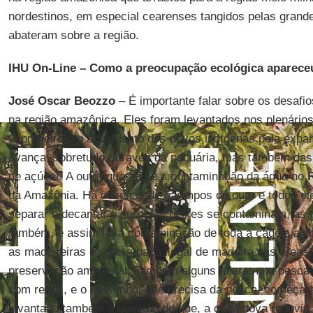
nordestinos, em especial cearenses tangidos pelas grand
abateram sobre a região.
IHU On-Line – Como a preocupação ecológica aparece
José Oscar Beozzo
– É importante falar sobre os desafi
na região amazônica. Eles foram levantados nos plenários
O primeiro é o acuamento dos povos indígenas pela exp
avança, sobretudo, através da pecuária, mas também das 
de açúcar. A outra questão é a contaminação da água no
da Amazônia. Há dezenas de garimpos de ouro e todos el
separar e decantar o ouro. Os peixes se contaminam, a
também, e assim há a contaminação de toda a cadeia alim
as madeireiras e a derrubada ilegal de madeira nas áreas
preservação ambiental. Também alguns falaram na pesca p
com redes, e o ribeirinho, que precisa da pesca, começa a
levantada também a questão de que, a cada nova rodovia 