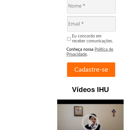
Eu concordo em
receber comunicações.
Conheça nossa
Política de
Privacidade
.
Vídeos IHU
play_circle_outline