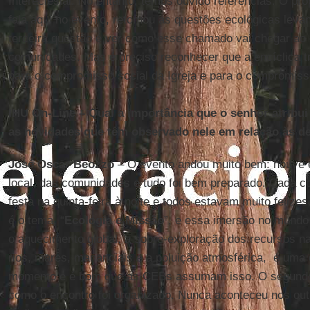
Intereclesial. No entanto, temos ouvido referências. O pró
fala aqui no evento, retomou as questões ecológicas levan
terceira questão é ver como esse chamado vai chegar ao
comunidades. Mas é preciso reconhecer que a encíclica t
para o compromisso social da Igreja e para o compromis
IHU On-Line – Qual a importância que o senhor atribui 
as novidades que têm observado nele em relação às d
José Oscar Beozzo
– O evento andou muito bem: houve 
local, das comunidades e tudo foi bem preparado. Cada 
festa na quinta-feira à noite e todos estavam muito feliz
é o tema, “
Ecologia e Missão
”, e essa imersão no mundo
o aquecimento global, a sobre-exploração dos recursos n
rios, mares, mananciais e a poluição atmosférica, é uma
momento e é bom que as CEBs assumam isso. O segundo 
como o encontro foi organizado. Nunca aconteceu nos outr