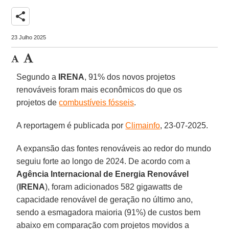
share
23 Julho 2025
Segundo a
IRENA
, 91% dos novos projetos
renováveis foram mais econômicos do que os
projetos de
combustíveis fósseis
.
A reportagem é publicada por
Climainfo
, 23-07-2025.
A expansão das fontes renováveis ao redor do mundo
seguiu forte ao longo de 2024. De acordo com a
Agência Internacional de Energia Renovável
(
IRENA
), foram adicionados 582 gigawatts de
capacidade renovável de geração no último ano,
sendo a esmagadora maioria (91%) de custos bem
abaixo em comparação com projetos movidos a